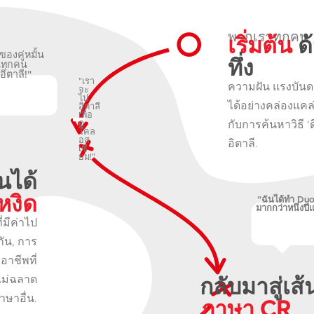
เริ่มต้น
ด้
พวกเราทุกคน
องคู่หมั้น
ทึ่ง
นทุกคน
ิตาลี!"
"เรา
ความฝัน แรงบันดา
จะ
ไป
ได้อย่างคล่องแคล่
อิตาลี
เพื่อ
กับการค้นหาวิธี ‘ด
ดู
โคล
อส
อิตาลี.
เซี
ยม!"
นได้
หงิด
"ฉันได้ทำ Duo
มากกว่าหนึ่งปีแล
่มีค่าไป
ัน, การ
าชีพที่
กลับมาสู่เส
ไม่ฉลาด
ภาษาอื่น.
ภาษา CR