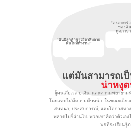
"ครอบครัวข
ของฉั
พูดภาษาอ
"ฉันมีลูกค้าชาวอิตาลีหลาย
คนในที่ทำงาน!"
แต่มันสามารถเป็
น่าหงุด
ผู้คนเสียเวลา, เงิน, และความพยายามที
โดยแทบไม่มีความคืบหน้า. ในขณะเดียวก
สนทนา, ประสบการณ์, และโอกาสทางอ
พลาดไปก็ผ่านไป. พวกเขาคิดว่าตัวเอง
พอที่จะเรียนรู้