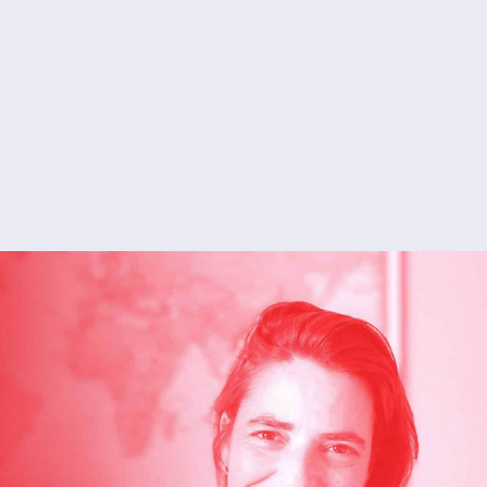
บาร์บารา
อิตาลี