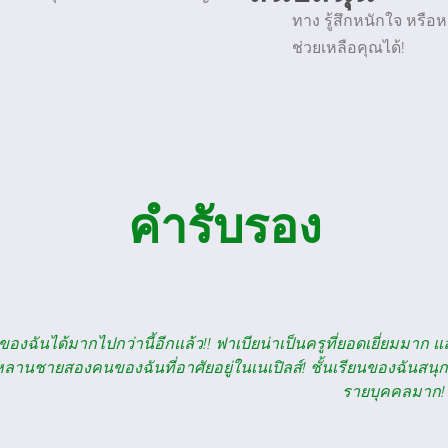
ทาง รู้สึกหนักใจ หรื
ช่วยเหลือคุณได้!
คำรับรอง
์ที่สนุกมากจริงๆ เป็นเรื่องดีที่ได้เรียนกับกลุ่มคนที่สนใจในการเร
สินใจว่าไม่มีเวลาไหนเหมาะไปกว่าตอนนี้ที่จะเริ่มเรียนภาษาอิตาล
รั่งเศสที่ BSU ภาคเรียนนี้ ฉันได้อ่านผลงานของนักเขียนชาวอิตาเ
ึ่งก่อนหน้านี้ฉันคงข้ามไปโดยไม่ทันสังเกต) ฉันยังได้พบชาวอิตาเ
คิดถึงภาษาอิตาเลียนอยู่พอดี ขอบคุณครูผู้ส