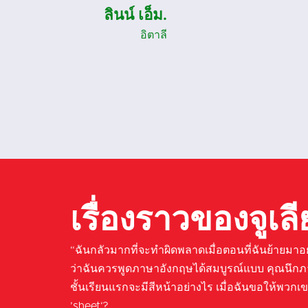
ทิม เจ.
อิตาลี
เรื่องราวของจูเล
“ฉันกลัวมากที่จะทำผิดพลาดเมื่อตอนที่ฉันย้ายมาอยู่
ว่าฉันควรพูดภาษาอังกฤษได้สมบูรณ์แบบ คุณนึก
ชั้นเรียนแรกจะมีสีหน้าอย่างไร เมื่อฉันขอให้พวกเข
’sheet‘?