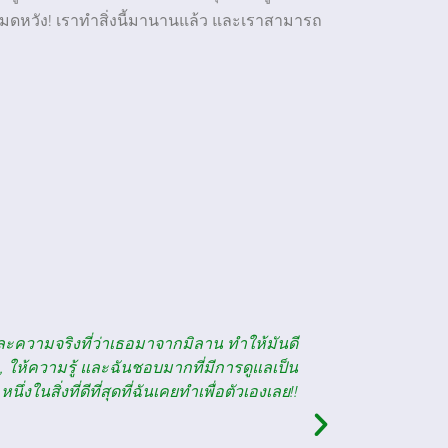
อหมดหวัง! เราทำสิ่งนี้มานานแล้ว และเราสามารถ
"
ียนรู้ภาษาอย่างแท้จริง ฉันเป็นคนชอบซื้อของ
ในการเตร
ี มันน่าทึ่งมากที่ฉันสามารถใช้ภาษาได้คล่อง
ต้องการของ
ลียนเชื้อสายควิเบกและเข้าใจการสลับใช้ภาษา
นิยมบางโ
ลียนมากขึ้นแถวๆ โบisé... อาจเป็นเพราะฉัน
อนสำหรับชั้นเรียนที่สนุกและมีประโยชน์มาก.