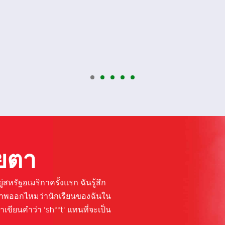
ียตา
สหรัฐอเมริกาครั้งแรก ฉันรู้สึก
ภาพออกไหมว่านักเรียนของฉันใน
าเขียนคำว่า ’sh**t‘ แทนที่จะเป็น