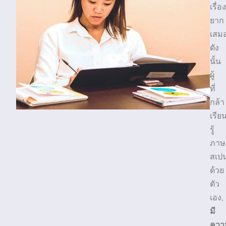
เรื่อง
ยาก
เสม
ดัง
นั้น
ผู้
ที่
กล้า
เรีย
รู้
ภาษ
สเป
ด้วย
ตัว
เอง,
มี
ควา