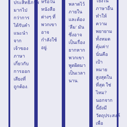
โยงใน
หรือใน
ประสิทธิภาพ
พลาดไว้
ภาษาอื่น
หนังสือ
มากไป
ภายใน
ทำให้
ต่างๆ ที่
กว่าการ
และต้อง
ความ
พวกเขา
ได้รับคำ
‘ลืม’ มัน
พยายาม
อาจ
แนะนำ
ซึ่งอาจ
ทั้งหมด
กำลังใช้
จาก
เป็นเรื่อง
คุ้มค่า!
อยู่.
เจ้าของ
ยากหาก
นั่นคือ
ภาษา
พวกเขา
เป้า
เกี่ยวกับ
พูดผิดมา
หมาย
การออก
เป็นเวลา
สูงสุดใน
เสียงที่
นาน.
ที่สุด ใช่
ถูกต้อง.
ไหม?
นอกจาก
นี้ยังมี
วัตถุประสงค์
เพื่อ