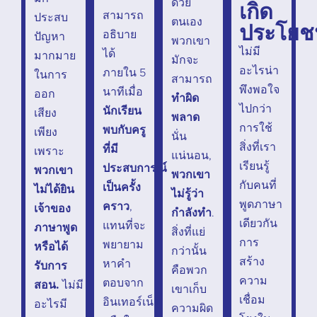
ด้วย
เกิด
สามารถ
ประสบ
ตนเอง
ประโยช
อธิบาย
ปัญหา
พวกเขา
ไม่มี
ได้
มากมาย
มักจะ
อะไรน่า
ภายใน 5
ในการ
สามารถ
พึงพอใจ
นาทีเมื่อ
ออก
ทำผิด
ไปกว่า
นักเรียน
เสียง
พลาด
การใช้
พบกับครู
เพียง
นั่น
สิ่งที่เรา
ที่มี
เพราะ
แน่นอน,
เรียนรู้
ประสบการณ์
พวกเขา
พวกเขา
กับคนที่
เป็นครั้ง
ไม่ได้ยิน
ไม่รู้ว่า
พูดภาษา
คราว
,
เจ้าของ
กำลังทำ
.
เดียวกัน
แทนที่จะ
ภาษาพูด
สิ่งที่แย่
การ
พยายาม
หรือได้
กว่านั้น
สร้าง
หาคำ
รับการ
คือพวก
ความ
ตอบจาก
สอน.
ไม่มี
เขาเก็บ
เชื่อม
อินเทอร์เน็ต
อะไรมี
ความผิด