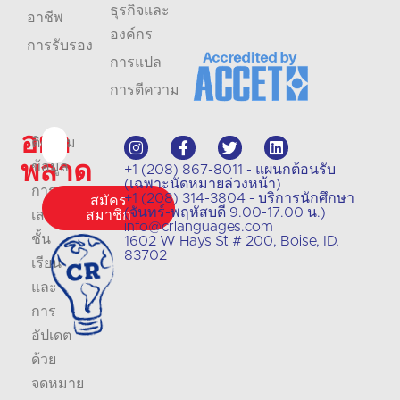
ธุรกิจและ
อาชีพ
องค์กร
การรับรอง
การแปล
การตีความ
อย่า
ติดตาม
พลาด
ข้อมูล
+1 (208) 867-8011 - แผนกต้อนรับ
(เฉพาะนัดหมายล่วงหน้า)
การ
+1 (208) 314-3804 - บริการนักศึกษา
สมัคร
(จันทร์-พฤหัสบดี 9.00-17.00 น.)
เสนอ
สมาชิก
info@crlanguages.com
ชั้น
1602 W Hays St # 200, Boise, ID,
83702
เรียน
และ
การ
อัปเดต
ด้วย
จดหมาย