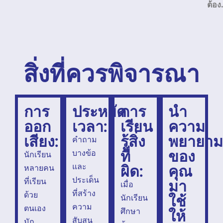
ต้อง
สิ่งที่ควรพิจารณา
การ
ประหยัด
การ
นำ
ออก
เวลา:
เรียน
ความ
เสียง:
รู้สิ่ง
พยายา
คำถาม
ที่
ของ
บางข้อ
นักเรียน
ผิด:
คุณ
และ
หลายคน
ประเด็น
มา
ที่เรียน
เมื่อ
ที่สร้าง
ด้วย
ใช้
นักเรียน
ความ
ตนเอง
ให้
ศึกษา
สับสน
มัก