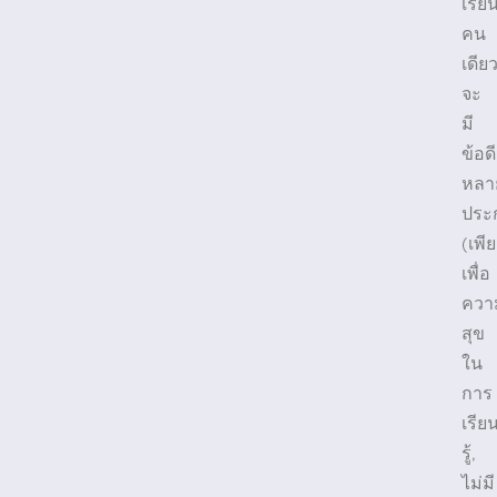
เรีย
คน
เดีย
จะ
มี
ข้อดี
หลา
ประ
(เพี
เพื่อ
ควา
สุข
ใน
การ
เรีย
รู้,
ไม่มี