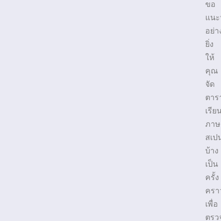
ขอ
แนะ
อย่า
ยิ่ง
ให้
คุณ
จัด
ตาร
เรีย
ภาษ
สเป
บ้าง
เป็น
ครั้ง
ครา
เพื่อ
ตรว