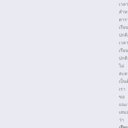
เวล
สำห
ตาร
เรีย
ปกติ
เวล
เรีย
ปกติ
ไม่
สะด
เป็น
เรา
ขอ
แนะ
เสม
ว่า
เรีย