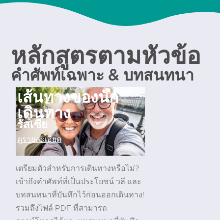
หลักสูตรตามหัวข้อ
คำศัพท์เฉพาะ & บทสนทนา
เส้นทางของนัก
เดินทาง
รัสเซีย
ดูรายละเอียด
เตรียมตัวสำหรับการเดินทางหรือไม่?
เข้าถึงคำศัพท์ที่เป็นประโยชน์ วลี และ
บทสนทนาที่บันทึกไว้ก่อนออกเดินทาง!
รวมถึงไฟล์ PDF ที่สามารถ