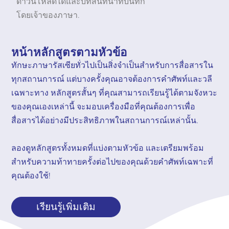
ดาวน์โหลดได้และบทสนทนาที่บันทึก
โดยเจ้าของภาษา.
หน้าหลักสูตรตามหัวข้อ
ทักษะภาษารัสเซียทั่วไปเป็นสิ่งจำเป็นสำหรับการสื่อสารใน
ทุกสถานการณ์ แต่บางครั้งคุณอาจต้องการคำศัพท์และวลี
เฉพาะทาง หลักสูตรสั้นๆ ที่คุณสามารถเรียนรู้ได้ตามจังหวะ
ของคุณเองเหล่านี้ จะมอบเครื่องมือที่คุณต้องการเพื่อ
สื่อสารได้อย่างมีประสิทธิภาพในสถานการณ์เหล่านั้น.
ลองดูหลักสูตรทั้งหมดที่แบ่งตามหัวข้อ และเตรียมพร้อม
สำหรับความท้าทายครั้งต่อไปของคุณด้วยคำศัพท์เฉพาะที่
คุณต้องใช้!
เรียนรู้เพิ่มเติม