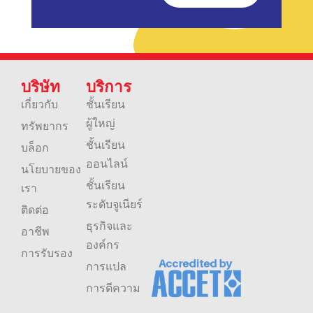
บริษัท
บริการ
เกี่ยวกับ
ชั้นเรียน
ผู้ใหญ่
ทรัพยากร
ชั้นเรียน
บล็อก
ออนไลน์
นโยบายของ
ชั้นเรียน
เรา
ระดับจูเนียร์
ติดต่อ
ธุรกิจและ
อาชีพ
องค์กร
การรับรอง
การแปล
การตีความ