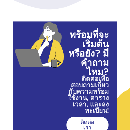
พร้อมที่จะ
เริ่มต้น
หรือยัง? มี
คำถาม
ไหม?
ติดต่อเพื่อ
สอบถามเกี่ยว
กับความพร้อม
ใช้งาน, ตาราง
เวลา, และลง
ทะเบียน!
ติดต่อ
เรา