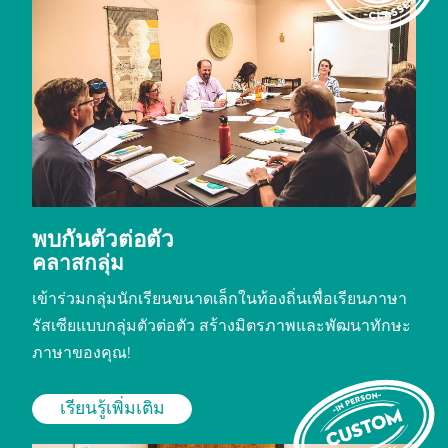
พบกันตัวต่อตัว
คลาสกลุ่ม
เข้าร่วมกลุ่มนักเรียนขนาดเล็กในท้องถิ่นเพื่อเรียนภาษา
รัสเซียแบบกลุ่มตัวต่อตัว สร้างมิตรภาพและพัฒนาทักษะ
ภาษาของคุณ!
เรียนรู้เพิ่มเติม