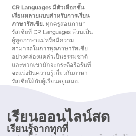
CR Languages มีตัวเลือกชั้น
เรียนหลายแบบสำหรับการเรียน
ภาษารัสเซีย.
ทุกครูสอนภาษา
รัสเซียที่ CR Languages ล้วนเป็น
ผู้พูดภาษาแม่หรือมีความ
สามารถในการพูดภาษารัสเซีย
อย่างคล่องแคล่วเป็นธรรมชาติ
และพวกเขามักจะกระตือรือร้นที่
จะแบ่งปันความรู้เกี่ยวกับภาษา
รัสเซียให้กับผู้เรียนอยู่เสมอ.
เรียนออนไลน์สด
เรียนรู้จากทุกที่