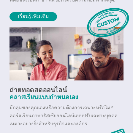
นี่คือชั้นเรียนภาษารัสเซียที่ได้รับความนิยมมากที่สุด.
เรียนรู้เพิ่มเติม
ถ่ายทอดสดออนไลน์
คลาสเรียนแบบกำหนดเอง
มีกลุ่มของคุณเองหรือความต้องการเฉพาะหรือไม่?
คอร์สเรียนภาษารัสเซียออนไลน์แบบปรับเฉพาะบุคคล
เหมาะอย่างยิ่งสำหรับธุรกิจและองค์กร.