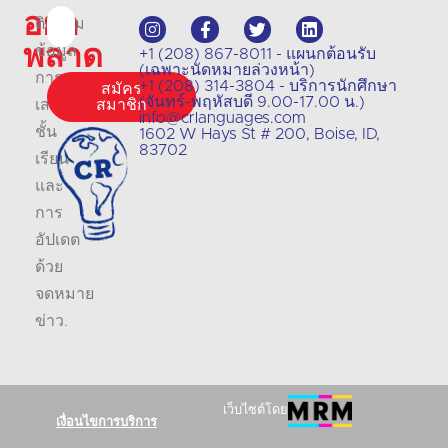
อย่า
ติดตาม
พลาด
ข้อมูล
+1 (208) 867-8011 - แผนกต้อนรับ
(เฉพาะนัดหมายล่วงหน้า)
การ
+1 (208) 314-3804 - บริการนักศึกษา
สมัคร
(จันทร์-พฤหัสบดี 9.00-17.00 น.)
เสนอ
สมาชิก
info@crlanguages.com
ชั้น
1602 W Hays St # 200, Boise, ID,
83702
เรียน
และ
การ
อัปเดต
ด้วย
จดหมาย
ข่าว
.
เว็บไซต์โดย
เงื่อนไขการบริการ