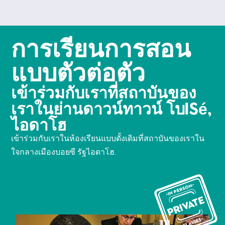
การเรียนการสอน
แบบตัวต่อตัว
เข้าร่วมกับเราที่สถาบันของ
เราในย่านดาวน์ทาวน์ โบisé,
ไอดาโฮ
เข้าร่วมกับเราในห้องเรียนแบบดั้งเดิมที่สถาบันของเราใน
ใจกลางเมืองบอยซี รัฐไอดาโฮ.