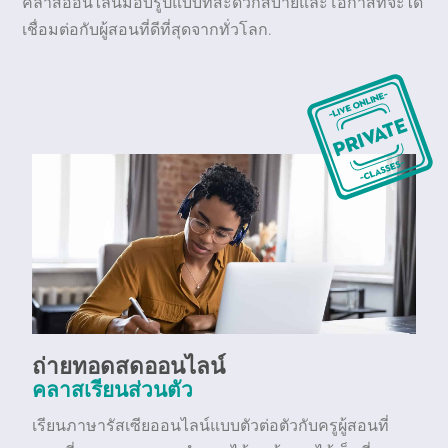
คลาสออนไลน์มอบรูปแบบที่สะดวกสบายและโอกาสที่จะได้
เชื่อมต่อกับผู้สอนที่ดีที่สุดจากทั่วโลก.
ถ่ายทอดสดออนไลน์
คลาสเรียนส่วนตัว
เรียนภาษารัสเซียออนไลน์แบบตัวต่อตัวกับครูผู้สอนที่