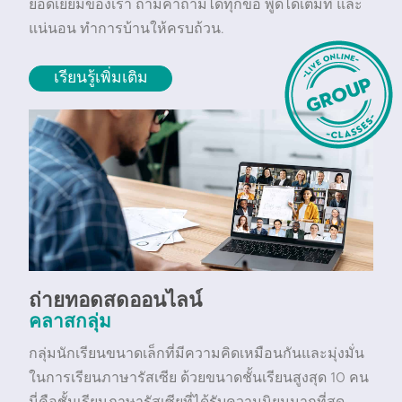
ยอดเยี่ยมของเรา ถามคำถามได้ทุกข้อ พูดได้เต็มที่ และ
แน่นอน ทำการบ้านให้ครบถ้วน.
เรียนรู้เพิ่มเติม
ถ่ายทอดสดออนไลน์
คลาสกลุ่ม
กลุ่มนักเรียนขนาดเล็กที่มีความคิดเหมือนกันและมุ่งมั่น
ในการเรียนภาษารัสเซีย ด้วยขนาดชั้นเรียนสูงสุด 10 คน