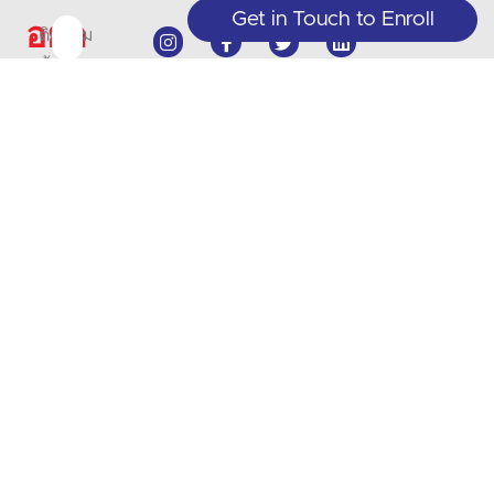
Get in Touch to Enroll
อย่า
ติดตาม
พลาด
ข้อมูล
+1 (208) 867-8011 - แผนกต้อนรับ
(เฉพาะนัดหมายล่วงหน้า)
การ
+1 (208) 314-3804 - บริการนักศึกษา
สมัคร
(จันทร์-พฤหัสบดี 9.00-17.00 น.)
เสนอ
สมาชิก
info@crlanguages.com
ชั้น
1602 W Hays St # 200, Boise, ID,
83702
เรียน
และ
การ
อัปเดต
ด้วย
จดหมาย
ข่าว
.
เว็บไซต์โดย
เงื่อนไขการบริการ