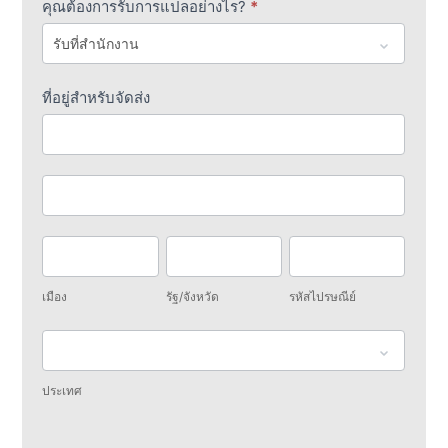
คุณต้องการรับการแปลอย่างไร?
*
ที่อยู่สำหรับจัดส่ง
ที่
อยู่
สำหรับ
ที่
จัด
อยู่
ส่ง
สำหรับ
เมือง
รัฐ/
รหัส
จัด
จังหวัด
ไปรษณีย์
ส่ง
เมือง
รัฐ/จังหวัด
รหัสไปรษณีย์
ประเทศ
ประเทศ
ที่