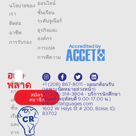
ออนไลน์
นโยบายของ
ชั้นเรียน
เรา
ระดับจูเนียร์
ติดต่อ
ธุรกิจและ
อาชีพ
องค์กร
การรับรอง
การแปล
การตีความ
อย่า
ติดตาม
พลาด
ข้อมูล
+1 (208) 867-8011 - แผนกต้อนรับ
(เฉพาะนัดหมายล่วงหน้า)
การ
+1 (208) 314-3804 - บริการนักศึกษา
สมัคร
(จันทร์-พฤหัสบดี 9.00-17.00 น.)
เสนอ
สมาชิก
info@crlanguages.com
ชั้น
1602 W Hays St # 200, Boise, ID,
83702
เรียน
และ
การ