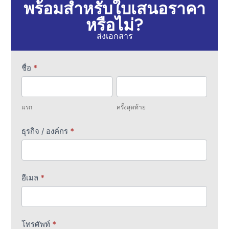
พร้อมสำหรับใบเสนอราคา
หรือไม่?
ส่งเอกสาร
ใบ
ชื่อ
*
เสนอ
แรก
ครั้ง
ราคา
สุดท้าย
การ
แรก
ครั้งสุดท้าย
แปล
ธุรกิจ / องค์กร
*
อีเมล
*
โทรศัพท์
*