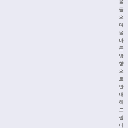
을
들
으
며
올
바
른
방
향
으
로
안
내
해
드
립
니