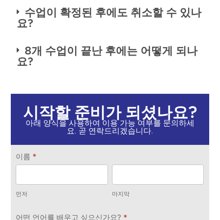
수업이 확정된 후에도 취소할 수 있나
요?
8개 수업이 끝난 후에는 어떻게 되나
요?
시작할 준비가 되셨나요?
아래 양식을 사용하여 이용 가능 여부를 문의하세
요. 곧 연락드리겠습니다.
연
이름
*
락
먼
마
하
저
지
기
먼저
마지막
막
어떤 언어를 배우고 싶으신가요?
*