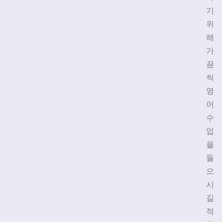
기
위
해
가
끔
씩
영
어
수
업
을
들
으
시
길
적