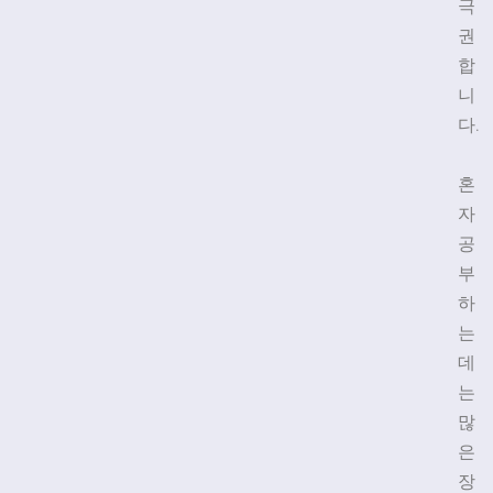
극
권
합
니
다.
혼
자
공
부
하
는
데
는
많
은
장