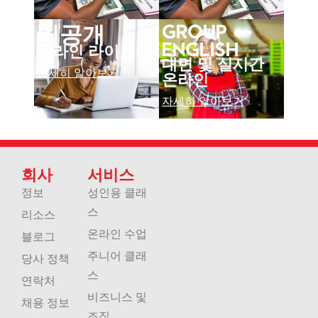
비공개
Group
English
온라인 라이브
대면 및 실시간
자세히 알아보기
온라인
자세히 알아보기
회사
서비스
정보
성인용 클래
스
리소스
온라인 수업
블로그
주니어 클래
당사 정책
스
연락처
비즈니스 및
채용 정보
조직