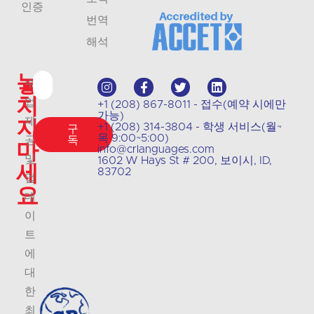
인증
번역
해석
놓
수
치
업
+1 (208) 867-8011 - 접수(예약 시에만
가능)
지
제
+1 (208) 314-3804 - 학생 서비스(월~
구
목 9:00~5:00)
공
독
마
info@crlanguages.com
및
1602 W Hays St # 200, 보이시, ID,
세
83702
업
요
데
이
트
에
대
한
최