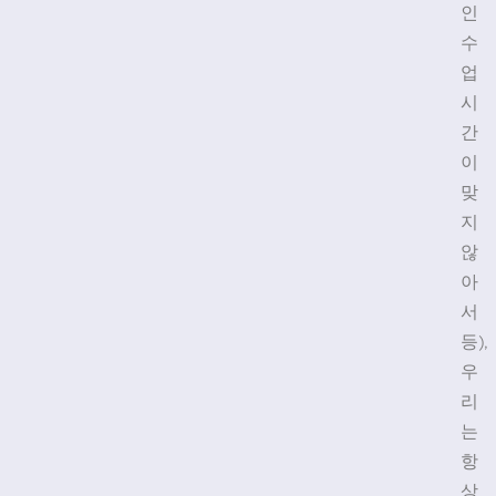
인
수
업
시
간
이
맞
지
않
아
서
등),
우
리
는
항
상