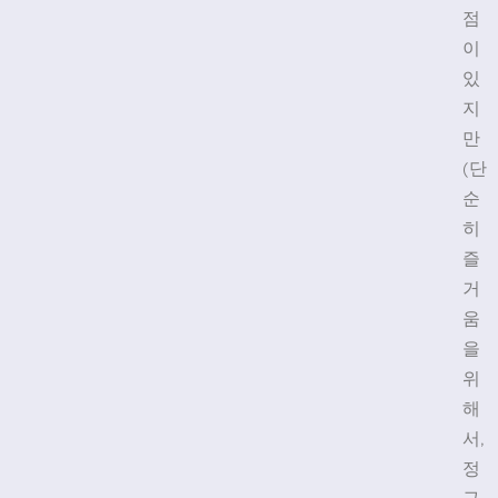
점
이
있
지
만
(단
순
히
즐
거
움
을
위
해
서,
정