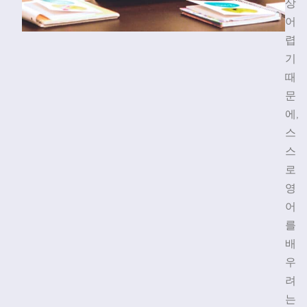
상
어
렵
기
때
문
에,
스
스
로
영
어
를
배
우
려
는