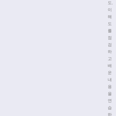
도,
이
해
도
를
점
검
하
고
배
운
내
용
을
연
습
하