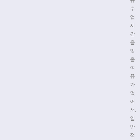
규
수
업
시
간
을
맞
출
여
유
가
없
어
서,
일
반
적