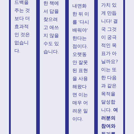
드백을
한 책에
가치 있
내면화
주는 것
서 답을
게 만듭
한 뒤 이
보다 더
찾으려
니다! 결
를 ‘다시
효과적
고 애쓰
국 그것
배워야’
인 것은
지 않을
이 궁극
한다는
없습니
수도 있
적인 목
점이다.
다.
습니다.
표가 아
오랫동
닐까요?
안 잘못
이는 또
된 표현
한 다음
을 사용
과 같은
해왔다
목적을
면 이는
달성합
매우 어
니다.
여
려운 일
러분의
이다.
참여와