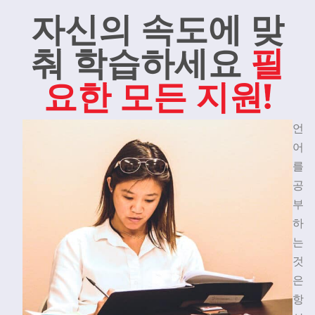
자신의 속도에 맞
춰 학습하세요
필
요한 모든 지원!
언
어
를
공
부
하
는
것
은
항