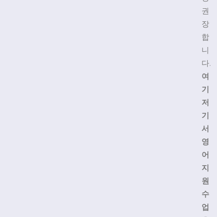
권
장
합
니
다.
여
기
저
기
서
영
어
지
원
수
업