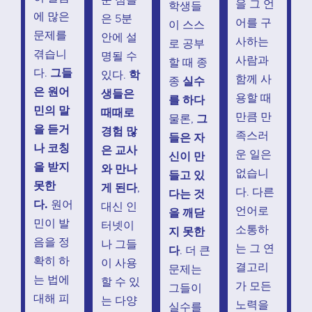
을 그 언
학생들
에 많은
은 5분
어를 구
이 스스
문제를
안에 설
사하는
로 공부
겪습니
명될 수
사람과
할 때 종
다.
그들
있다.
학
함께 사
종
실수
은 원어
생들은
용할 때
를 하다
민의 말
때때로
만큼 만
물론,
그
을 듣거
경험 많
족스러
들은 자
나 코칭
은 교사
운 일은
신이 만
을 받지
와 만나
없습니
들고 있
못한
게 된다
,
다. 다른
다는 것
다.
원어
대신 인
언어로
을 깨닫
민이 발
터넷이
소통하
지 못한
음을 정
나 그들
는 그 연
다
. 더 큰
확히 하
이 사용
결고리
문제는
는 법에
할 수 있
가 모든
그들이
대해 피
는 다양
노력을
실수를