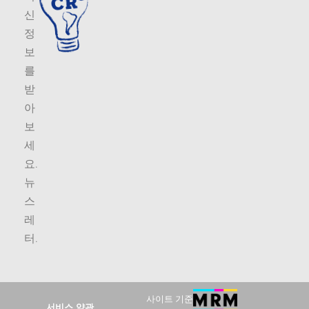
신
정
보
를
받
아
보
세
요.
뉴
스
레
터
.
사이트 기준
서비스 약관