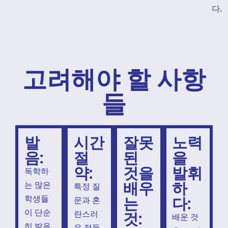
다.
고려해야 할 사항
들
발
시간
잘못
노력
음:
절
된
을
약:
것을
발휘
독학하
배우
하
는 많은
특정 질
는
다:
학생들
문과 혼
이 단순
것:
란스러
배운 것
히 발음
운 점들