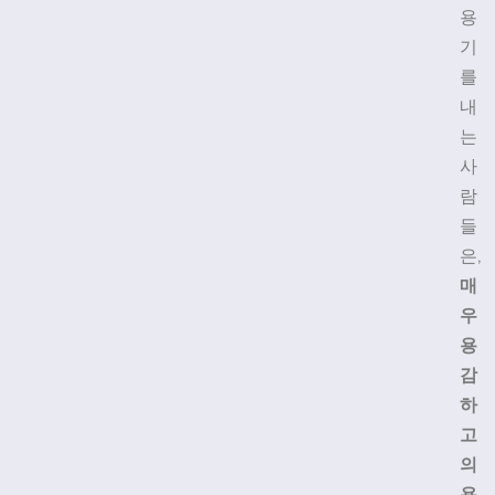
용
기
를
내
는
사
람
들
은,
매
우
용
감
하
고
의