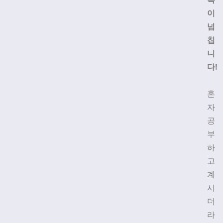
욕
이
넘
칩
니
다!
혼
자
공
부
하
고
계
시
더
라