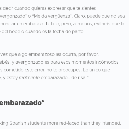
s decir cuando quieras expresar que te sientes
avergonzado”
o
“Me da vergüenza”
. Claro, puede que no sea
nunciar un embarazo ficticio, pero, al menos, evitarás que la
 del bebé o cuándo es la fecha de parto.
 vez que algo embarazoso les ocurra, por favor,
bebés, y
avergonzado
es para esos momentos incómodos
as cometido este error, no te preocupes. Lo único que
, y estoy
realmente
embarazado… de risa.”
 embarazado
”
aking Spanish students more red-faced than they intended,