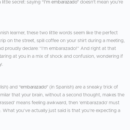
 little secret: saying
“I’m embarazado”
doesn’t mean you’re
ish learner, these two little words seem like the perfect
p on the street, spill coffee on your shirt during a meeting,
and proudly declare: “I’m embarazado!” And right at that
aring at you in a mix of shock and confusion, wondering if
y.
lish) and
“embarazado”
(in Spanish) are a sneaky trick of
o similar that your brain, without a second thought, makes the
arrassed’ means feeling awkward, then ‘embarazado’ must
 What you’ve actually just said is that you’re expecting a