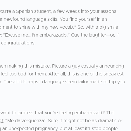
you’re a Spanish student, a few weeks into your lessons,
r newfound language skills. You find yourself in an
oment to shine with my new vocab.” So, with a big smile
ay: “Excuse me… I’m embarazado.” Cue the laughter—or, if
 congratulations.
men making this mistake. Picture a guy casually announcing
feel too bad for them. After all, this is one of the sneakiest
 These little traps in language seem tailor-made to trip you
want to express that you’re feeling embarrassed? The
は
“Me da vergüenza”
. Sure, it might not be as dramatic or
an unexpected pregnancy, but at least it’ll stop people