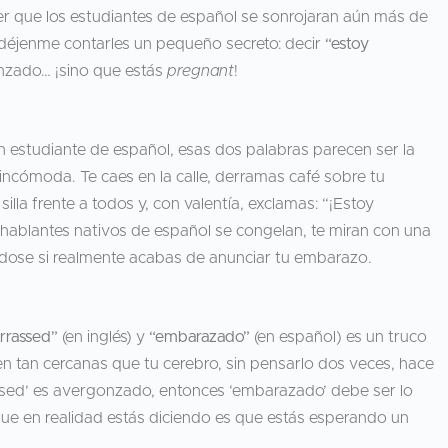
r que los estudiantes de español se sonrojaran aún más de
, déjenme contarles un pequeño secreto: decir
“estoy
nzado… ¡sino que estás
pregnant
!
n estudiante de español, esas dos palabras parecen ser la
 incómoda. Te caes en la calle, derramas café sobre tu
illa frente a todos y, con valentía, exclamas: “¡Estoy
hablantes nativos de español se congelan, te miran con una
dose si realmente acabas de anunciar tu embarazo.
rrassed”
(en inglés) y
“embarazado”
(en español) es un truco
cen tan cercanas que tu cerebro, sin pensarlo dos veces, hace
rassed’ es avergonzado, entonces ‘embarazado’ debe ser lo
ue en realidad estás diciendo es que estás esperando un