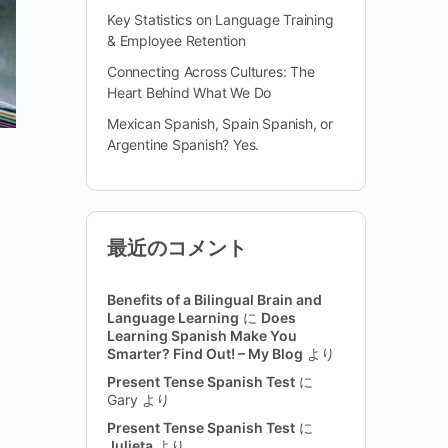
Key Statistics on Language Training
& Employee Retention
Connecting Across Cultures: The
Heart Behind What We Do
Mexican Spanish, Spain Spanish, or
Argentine Spanish? Yes.
最近のコメント
Benefits of a Bilingual Brain and
Language Learning
に
Does
Learning Spanish Make You
Smarter? Find Out! – My Blog
より
Present Tense Spanish Test
に
Gary
より
Present Tense Spanish Test
に
Julieta
より