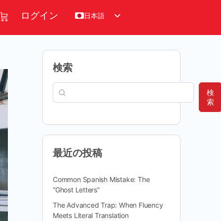
日本語
ログイン
検索
検
索
最近の投稿
Common Spanish Mistake: The
“Ghost Letters”
The Advanced Trap: When Fluency
Meets Literal Translation