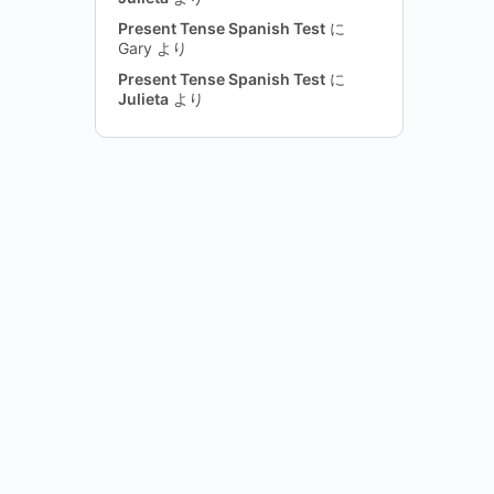
Present Tense Spanish Test
に
Gary
より
Present Tense Spanish Test
に
Julieta
より