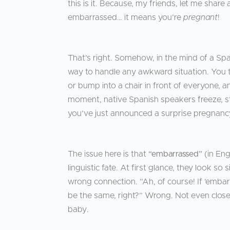
this is it. Because, my friends, let me share a
embarrassed… it means you’re
pregnant
!
That’s right. Somehow, in the mind of a Span
way to handle any awkward situation. You tri
or bump into a chair in front of everyone, 
moment, native Spanish speakers freeze, st
you’ve just announced a surprise pregnanc
The issue here is that
“embarrassed”
(in Eng
linguistic fate. At first glance, they look s
wrong connection. “Ah, of course! If ’emb
be the same, right?” Wrong. Not even close.
baby.