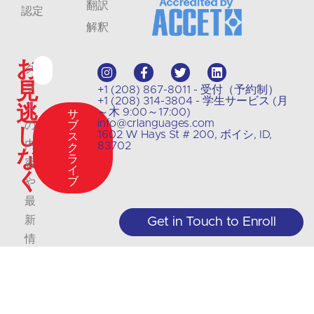
翻訳
認定
解釈
お
ク
見
ラ
+1 (208) 867-8011 - 受付（予約制）
+1 (208) 314-3804 - 学生サービス (月
逃
ス
～木 9:00～17:00)
サ
info@crlanguages.com
の
ブ
し
1602 W Hays St # 200, ボイシ, ID,
ス
内
83702
ク
な
ラ
容
イ
く
ブ
や
最
新
Get in Touch to Enroll
情
報
に
つ