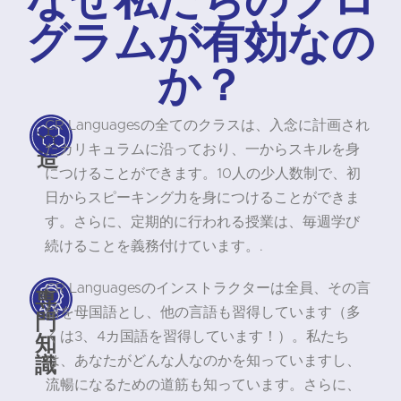
グラムが有効なの
か？
CR Languagesの全てのクラスは、入念に計画され
構
たカリキュラムに沿っており、一からスキルを身
造
につけることができます。10人の少人数制で、初
日からスピーキング力を身につけることができま
す。さらに、定期的に行われる授業は、毎週学び
続けることを義務付けています。.
CR Languagesのインストラクターは全員、その言
専
語を母国語とし、他の言語も習得しています（多
門
知
くは3、4カ国語を習得しています！）。私たち
識
は、あなたがどんな人なのかを知っていますし、
流暢になるための道筋も知っています。さらに、