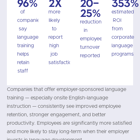
96%
2x
20–
353%
25%
of
more
estimated
companies
likely
ROI
reduction
say
to
from
in
language
report
corporate
employee
training
high
language
turnover
helps
job
programs
reported
retain
satisfaction
staff
Companies that offer employer-sponsored language
training — especially onsite English-language
instruction — consistently see improved employee
retention, stronger engagement, and better
productivity. Employees are significantly more satisfied
and more likely to stay long-term when their employer
invests in language development.