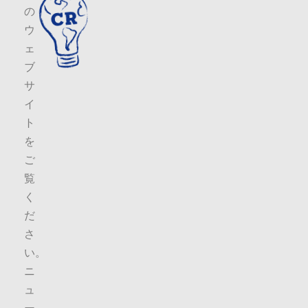
の
ウ
ェ
ブ
サ
イ
ト
を
ご
覧
く
だ
さ
い。
ニ
ュ