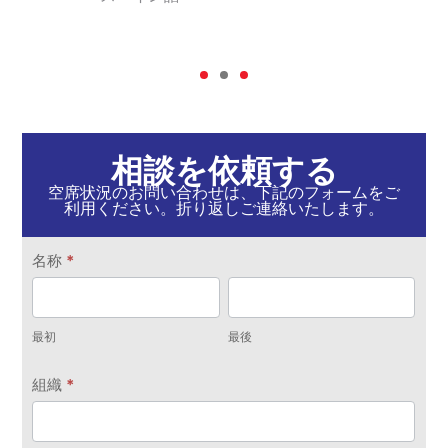
相談を依頼する
空席状況のお問い合わせは、下記のフォームをご
利用ください。折り返しご連絡いたします。
ビ
名称
*
ジ
最
最
ネ
初
後
ス
最初
最後
お
組織
*
問
い
合