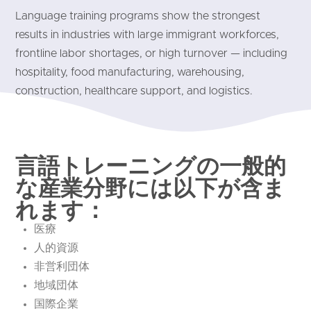
Language training programs show the strongest
results in industries with large immigrant workforces,
frontline labor shortages, or high turnover — including
hospitality, food manufacturing, warehousing,
construction, healthcare support, and logistics.
言語トレーニングの一般的
な産業分野には以下が含ま
れます：
医療
人的資源
非営利団体
地域団体
国際企業