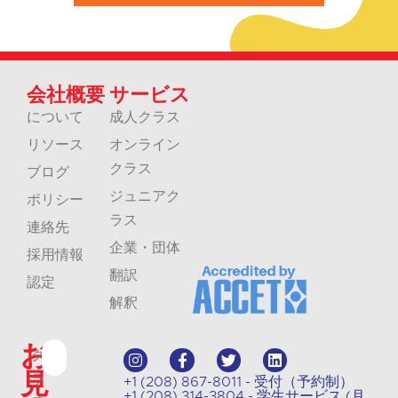
会社概要
サービス
について
成人クラス
リソース
オンライン
クラス
ブログ
ジュニアク
ポリシー
ラス
連絡先
企業・団体
採用情報
翻訳
認定
解釈
お
ク
見
ラ
+1 (208) 867-8011 - 受付（予約制）
+1 (208) 314-3804 - 学生サービス (月