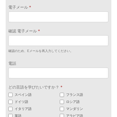
わ
電子メール
*
せ
フ
ォ
確認 電子メール
*
ー
ム
確認のため、Eメールを再入力してください。
電話
どの言語を学びたいですか？
*
スペイン語
フランス語
ドイツ語
ロシア語
イタリア語
マンダリン
英語
アラビア語