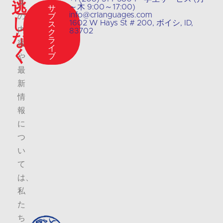
逃
ス
～木 9:00～17:00)
サ
info@crlanguages.com
の
ブ
し
1602 W Hays St # 200, ボイシ, ID,
ス
内
83702
ク
な
ラ
容
イ
く
ブ
や
最
新
情
報
に
つ
い
て
は、
私
た
ち