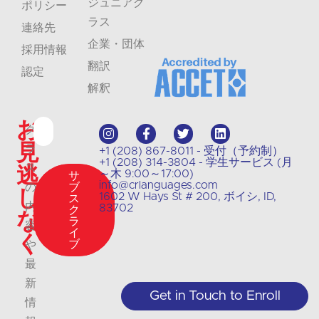
ジュニアク
ポリシー
ラス
連絡先
企業・団体
採用情報
翻訳
認定
解釈
お
ク
見
ラ
+1 (208) 867-8011 - 受付（予約制）
+1 (208) 314-3804 - 学生サービス (月
逃
ス
～木 9:00～17:00)
サ
info@crlanguages.com
の
ブ
し
1602 W Hays St # 200, ボイシ, ID,
ス
内
83702
ク
な
ラ
容
イ
く
ブ
や
最
新
Get in Touch to Enroll
情