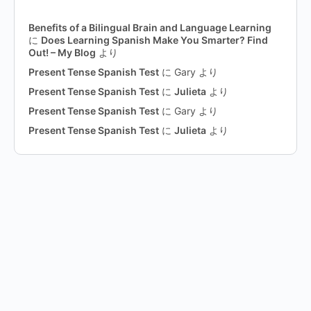
Benefits of a Bilingual Brain and Language Learning
に
Does Learning Spanish Make You Smarter? Find
Out! – My Blog
より
Present Tense Spanish Test
に
Gary
より
Present Tense Spanish Test
に
Julieta
より
Present Tense Spanish Test
に
Gary
より
Present Tense Spanish Test
に
Julieta
より