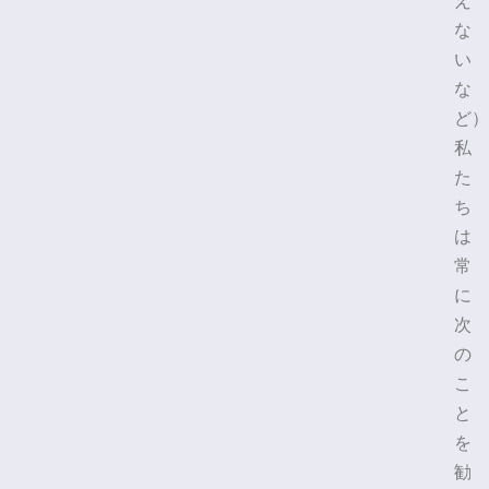
え
な
い
な
ど）
私
た
ち
は
常
に
次
の
こ
と
を
勧