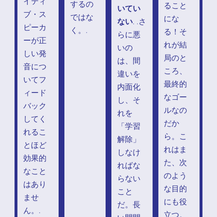
イティ
するの
ること
いてい
ブ・ス
ではな
にな
ない
. .さ
ピーカ
く。.
る！そ
らに悪
ーが正
れが結
いの
しい発
局のと
は、間
音につ
ころ、
違いを
いてフ
最終的
内面化
ィード
なゴー
し、そ
バック
ルなの
れを
してく
だか
「学習
れるこ
ら。こ
解除」
とほど
れはま
しなけ
効果的
た、次
ればな
なこと
のよう
らない
はあり
な目的
こと
ませ
にも役
だ。長
ん。.
立つ。