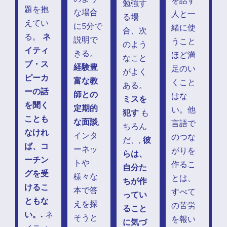
を話す
勉強す
題を抱
な場合
人と一
る場
えてい
に5分で
緒に使
合、次
る。
ネ
説明で
うこと
のよう
イティ
きる。
ほど満
なこと
ブ・ス
経験豊
足のい
がよく
ピーカ
富な教
くこと
ある。
ーの話
師との
はな
ミスを
を聞く
定期的
い。他
犯す
も
ことも
な面談
,
言語で
ちろん
なけれ
インタ
のつな
だ、,
彼
ば、コ
ーネッ
がりを
らは、
ーチン
トや
作るこ
自分た
グを受
様々な
とは、
ちが作
けるこ
本で答
すべて
ってい
ともな
えを探
の苦労
ること
い。.
ネ
そうと
を報い
に気づ