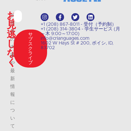
お
ク
見
ラ
+1 (208) 867-8011 - 受付（予約制）
+1 (208) 314-3804 - 学生サービス (月
逃
ス
～木 9:00～17:00)
サ
info@crlanguages.com
の
ブ
し
1602 W Hays St # 200, ボイシ, ID,
ス
内
83702
ク
な
ラ
容
イ
く
ブ
や
最
新
情
報
に
つ
い
て