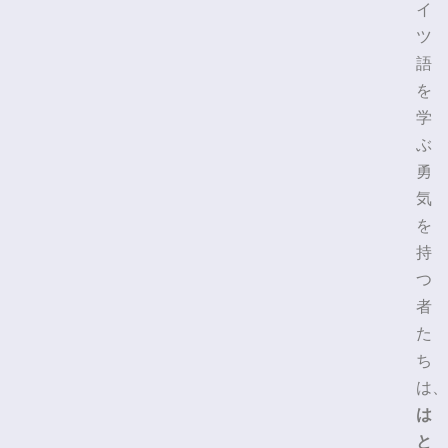
イ
ツ
語
を
学
ぶ
勇
気
を
持
つ
者
た
ち
は、
は
と