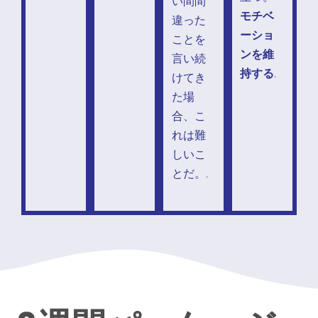
い間間
モチベ
違った
ーショ
ことを
ンを維
言い続
持する
.
けてき
た場
合、こ
れは難
しいこ
とだ。.