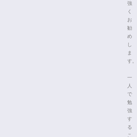
強
く
お
勧
め
し
ま
す。
一
人
で
勉
強
す
る
こ