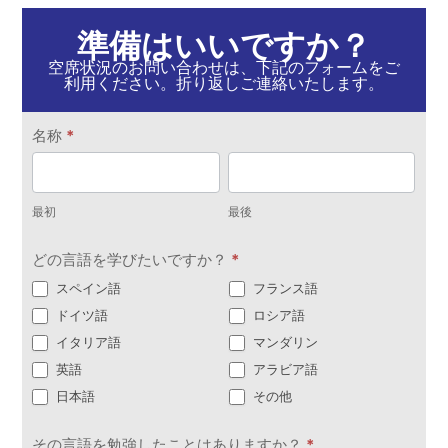
準備はいいですか？
空席状況のお問い合わせは、下記のフォームをご
利用ください。折り返しご連絡いたします。
お
名称
*
問
最
最
い
初
後
合
最初
最後
わ
どの言語を学びたいですか？
*
せ
スペイン語
フランス語
ドイツ語
ロシア語
イタリア語
マンダリン
英語
アラビア語
日本語
その他
その言語を勉強したことはありますか？
*