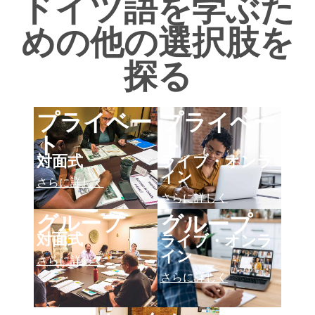
ドイツ語を学ぶた
めの他の選択肢を
探る
プライベー
プライベー
ト
ト
対面式
ライブ・オンラ
イン
さらに詳しく
さらに詳しく
グループ
グループ
対面式
ライブ・オンラ
イン
さらに詳しく
さらに詳しく