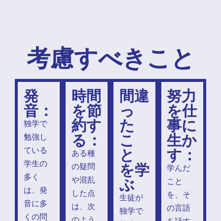
考慮すべきこと
発
時間
間違
努力
音：
を節
っ
を仕
約す
た
事に
独学で
る：
こ
生か
勉強し
と
す：
ている
ある種
学生の
を学
の疑問
学んだ
多く
ぶ
や混乱
こと
は、発
した点
を、そ
生徒が
音に多
は、次
の言語
独学で
くの問
のよう