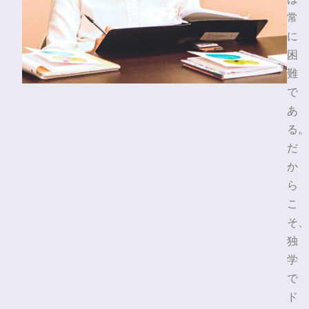
常
に
困
難
で
あ
る。
だ
か
ら
こ
そ、
独
学
で
ド