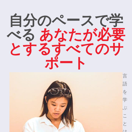
自分のペースで学
べる
あなたが必要
とするすべてのサ
ポート
言
語
を
学
ぶ
こ
と
は