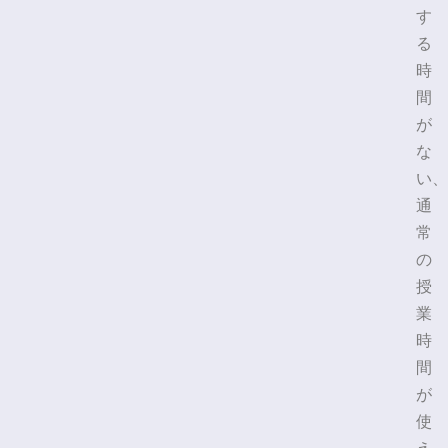
す
る
時
間
が
な
い、
通
常
の
授
業
時
間
が
使