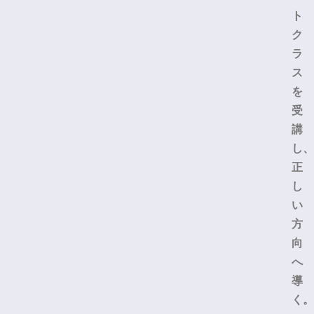
ト
ク
ラ
ス
を
受
講
し、
正
し
い
方
向
へ
導
く。