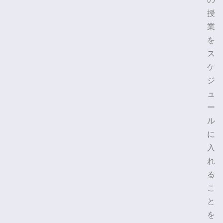
の
授
業
を
ス
ケ
ジ
ュ
ー
ル
に
入
れ
る
こ
と
を