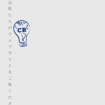
は、
私
た
ち
の
ウ
ェ
ブ
サ
イ
ト
を
ご
覧
く
だ
さ