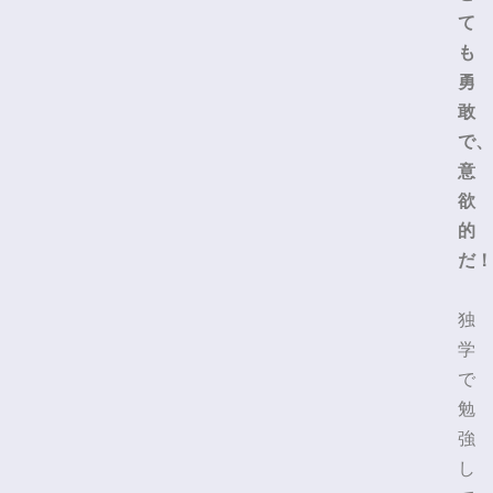
て
も
勇
敢
で、
意
欲
的
だ！
独
学
で
勉
強
し