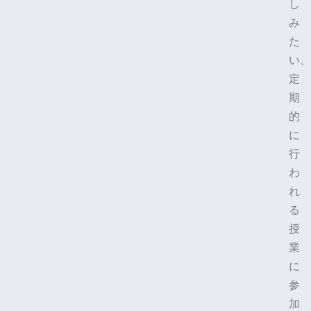
し
み
た
い、
定
期
的
に
行
わ
れ
る
授
業
に
参
加