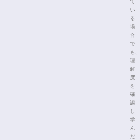
て
い
る
場
合
で
も、
理
解
度
を
確
認
し
学
ん
だ