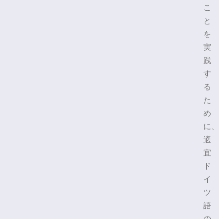
こ
と
を
実
践
す
る
た
め
に、
適
宜
ド
イ
ツ
語