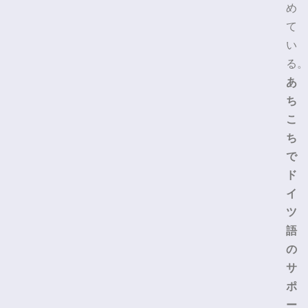
め
て
い
る。
あ
ち
こ
ち
で
ド
イ
ツ
語
の
サ
ポ
ー