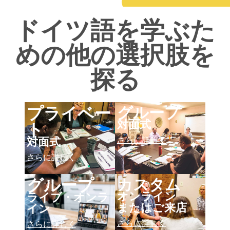
ドイツ語を学ぶた
めの他の選択肢を
探る
グループ
プライベー
ト
対面式
さらに詳しく
対面式
さらに詳しく
カスタム
グループ
オンライン
ライブ・オンラ
またはご来店
イン
さらに詳しく
さらに詳しく