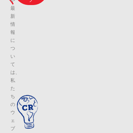
ブ
や
最
新
情
報
に
つ
い
て
は、
私
た
ち
の
ウ
ェ
ブ