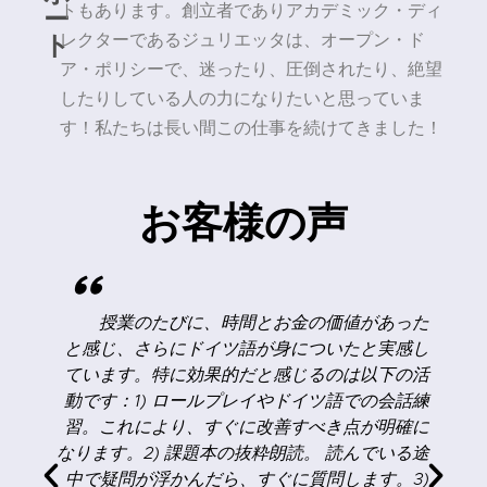
ー
トもあります。創立者でありアカデミック・ディ
ト
レクターであるジュリエッタは、オープン・ド
ア・ポリシーで、迷ったり、圧倒されたり、絶望
したりしている人の力になりたいと思っていま
す！私たちは長い間この仕事を続けてきました！
お客様の声
"
く
授業のたびに、時間とお金の価値があった
な
と感じ、さらにドイツ語が身についたと実感し
目
ています。特に効果的だと感じるのは以下の活
く
動です：1) ロールプレイやドイツ語での会話練
な
習。これにより、すぐに改善すべき点が明確に
！
なります。2) 課題本の抜粋朗読。 読んでいる途
中で疑問が浮かんだら、すぐに質問します。3)