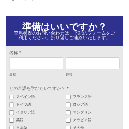
準備はいいですか？
空席状況のお問い合わせは、下記のフォームをご
利用ください。折り返しご連絡いたします。
お
名称
*
問
最
最
い
初
後
合
最初
最後
わ
どの言語を学びたいですか？
*
せ
スペイン語
フランス語
ドイツ語
ロシア語
イタリア語
マンダリン
英語
アラビア語
日本語
その他