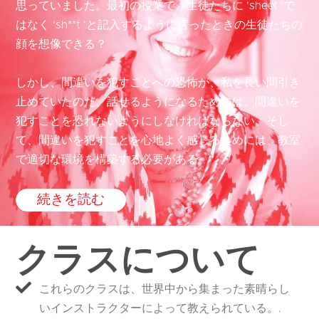
思っていました。最初の授業で、生徒たちに ’sheet ‘で
はなく ’sh**t ‘と記入するように言ったときの生徒たちの
顔を想像できる？
しかし、間違いを犯すことへの恐怖が、私を長い間引き
止めていたのだ。話せるようになるためには、間違いを
犯すことを恐れないようにしなければならない。そし
て、間違いを犯すことを心地よく感じるためには、教室
で適切な環境を構築する必要がある。”
続きを読む
クラスについて
これらのクラスは、世界中から集まった素晴らし
いインストラクターによって教えられている。.