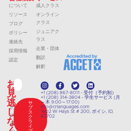
について
成人クラス
リソース
オンライン
クラス
ブログ
ジュニアク
ポリシー
ラス
連絡先
企業・団体
採用情報
翻訳
認定
解釈
お
ク
見
ラ
+1 (208) 867-8011 - 受付（予約制）
+1 (208) 314-3804 - 学生サービス (月
逃
ス
～木 9:00～17:00)
サ
info@crlanguages.com
の
ブ
し
1602 W Hays St # 200, ボイシ, ID,
ス
内
83702
ク
な
ラ
容
イ
く