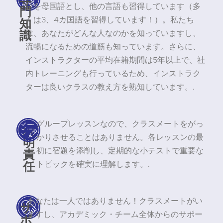
語を母国語とし、他の言語も習得しています（多
門
知
くは3、4カ国語を習得しています！）。私たち
識
は、あなたがどんな人なのかを知っていますし、
流暢になるための道筋も知っています。さらに、
インストラクターの平均在籍期間は5年以上で、社
内トレーニングも行っているため、インストラク
ターは良いクラスの教え方を熟知しています。.
グループレッスンなので、クラスメートをがっ
説
かりさせることはありません。各レッスンの最
明
責
初に宿題を添削し、定期的な小テストで重要な
任
トピックを確実に理解します。.
あなたは一人ではありません！クラスメートがい
サ
ますし、アカデミック・チーム全体からのサポー
ポ