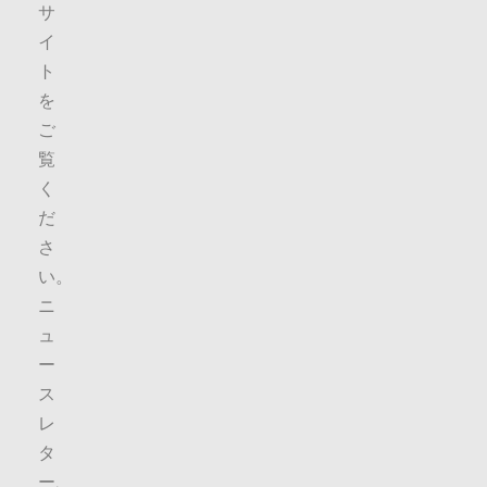
サ
イ
ト
を
ご
覧
く
だ
さ
い。
ニ
ュ
ー
ス
レ
タ
ー
.