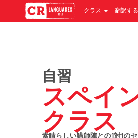
クラス
翻訳す
自習
スペイ
クラス
素晴らしい講師陣との1対1の