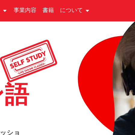
る
事業内容
書籍
について
ン語
セッショ