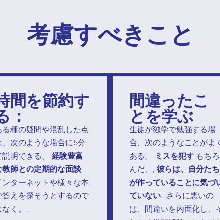
考慮すべきこと
時間を節約す
間違ったこ
る：
とを学ぶ
ある種の疑問や混乱した点
生徒が独学で勉強する場
は、次のような場合に5分
合、次のようなことがよ
で説明できる。
経験豊富
ある。
ミスを犯す
もちろ
な教師との定期的な面談
,
んだ、,
彼らは、自分たち
インターネットや様々な本
が作っていることに気づ
で答えを探そうとするので
ていない
. .さらに悪いの
はなく。.
は、間違いを内面化し、