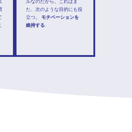
れ
ルなのだから。これはま
間
た、次のような目的にも役
て
立つ。
モチベーションを
こ
維持する
.