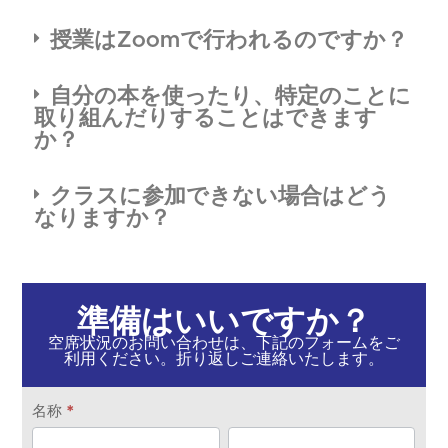
授業はZoomで行われるのですか？
自分の本を使ったり、特定のことに
取り組んだりすることはできます
か？
クラスに参加できない場合はどう
なりますか？
準備はいいですか？
空席状況のお問い合わせは、下記のフォームをご
利用ください。折り返しご連絡いたします。
お
名称
*
問
最
最