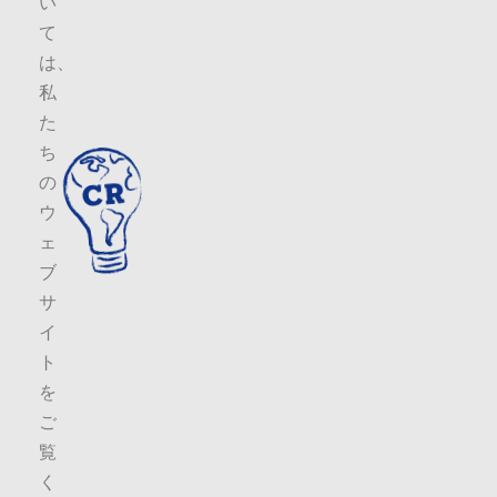
い
て
は、
私
た
ち
の
ウ
ェ
ブ
サ
イ
ト
を
ご
覧
く