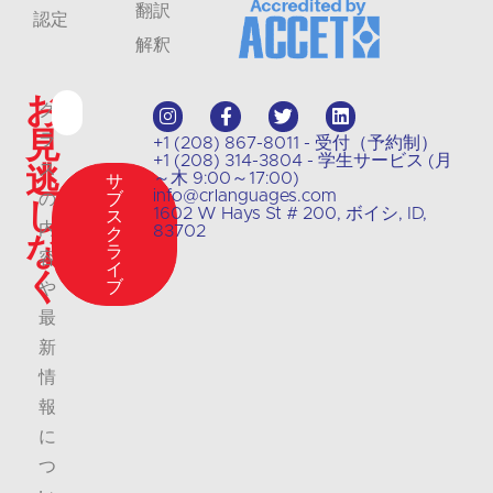
翻訳
認定
解釈
お
ク
見
ラ
+1 (208) 867-8011 - 受付（予約制）
+1 (208) 314-3804 - 学生サービス (月
逃
ス
～木 9:00～17:00)
サ
info@crlanguages.com
の
ブ
し
1602 W Hays St # 200, ボイシ, ID,
ス
内
83702
ク
な
ラ
容
イ
く
ブ
や
最
新
情
報
に
つ