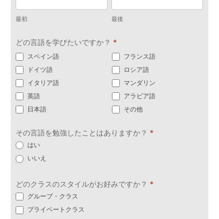
い
初
後
合
最初
最後
わ
どの言語を学びたいですか？
*
せ
スペイン語
フランス語
ドイツ語
ロシア語
イタリア語
マンダリン
英語
アラビア語
日本語
その他
その言語を勉強したことはありますか？
*
はい
いいえ
どのクラスのスタイルがお好みですか？
*
グループ・クラス
プライベートクラス