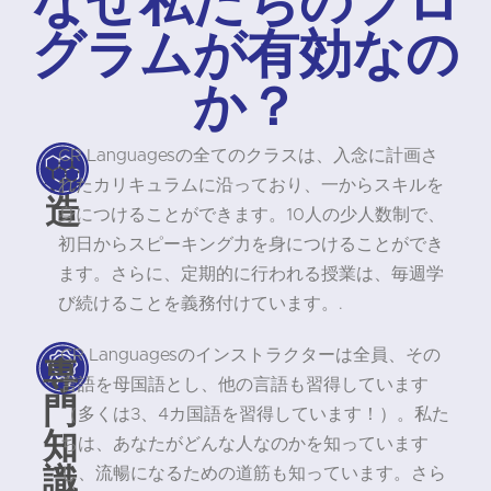
グラムが有効なの
か？
CR Languagesの全てのクラスは、入念に計画さ
構
れたカリキュラムに沿っており、一からスキルを
造
身につけることができます。10人の少人数制で、
初日からスピーキング力を身につけることができ
ます。さらに、定期的に行われる授業は、毎週学
び続けることを義務付けています。.
CR Languagesのインストラクターは全員、その
専
言語を母国語とし、他の言語も習得しています
門
（多くは3、4カ国語を習得しています！）。私た
知
ちは、あなたがどんな人なのかを知っています
識
し、流暢になるための道筋も知っています。さら