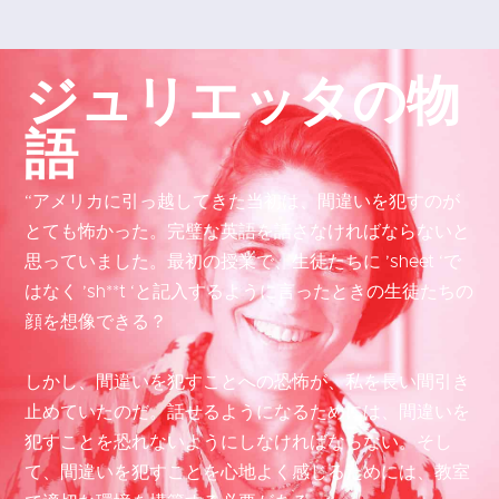
ジュリエッタの物
語
“アメリカに引っ越してきた当初は、間違いを犯すのが
とても怖かった。完璧な英語を話さなければならないと
思っていました。最初の授業で、生徒たちに ’sheet ‘で
はなく ’sh**t ‘と記入するように言ったときの生徒たちの
顔を想像できる？
しかし、間違いを犯すことへの恐怖が、私を長い間引き
止めていたのだ。話せるようになるためには、間違いを
犯すことを恐れないようにしなければならない。そし
て、間違いを犯すことを心地よく感じるためには、教室