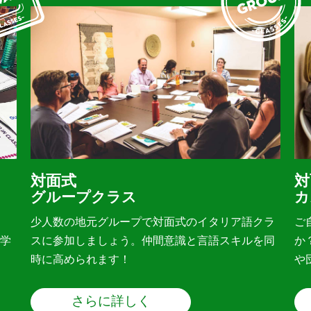
対面式
対
グループクラス
カ
少人数の地元グループで対面式のイタリア語クラ
ご
学
スに参加しましょう。仲間意識と言語スキルを同
か
時に高められます！
や
さらに詳しく