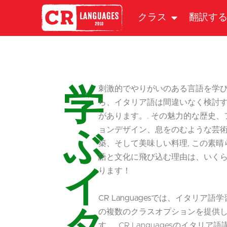
クラス
翻訳す
学
刺激的でやりがいのある言語を学
ら、イタリア語は間違いなく検討
があります。.
その魅力的な歴史、
ぶ
ョンデザイン、息をのむような芸
築、そして美味しい料理
, この素
語と文化に飛び込む理由は、いく
イ
ります！
CR Languagesでは、イタリア語
タ
の複数のクラスオプションを提供
す。.
CR Languagesのイタリア