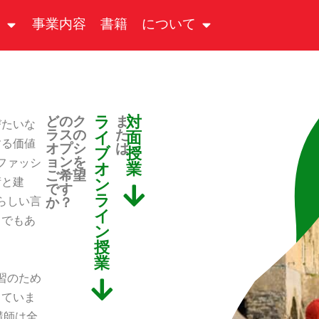
る
事業内容
書籍
について
ラ
対
どのク
ま
びたいな
ラスの
た
イ
面
する価値
オプシ
は
ブ
授
ョンを
ファッシ
オ
業
ご希望
術と建
ン
です
ラ
晴らしい言
か？
イ
らでもあ
ン
授
業
学習のため
していま
語講師は全