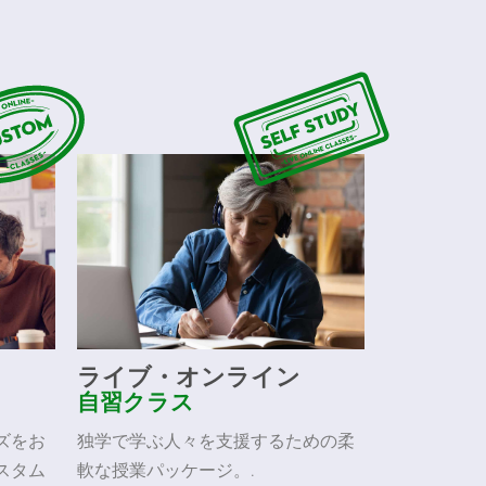
ライブ・オンライン
自習クラス
ズをお
独学で学ぶ人々を支援するための柔
スタム
軟な授業パッケージ。.