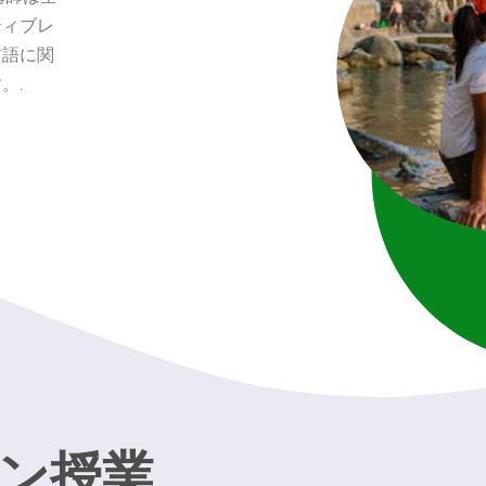
ティブレ
ア語に関
。.
ン授業