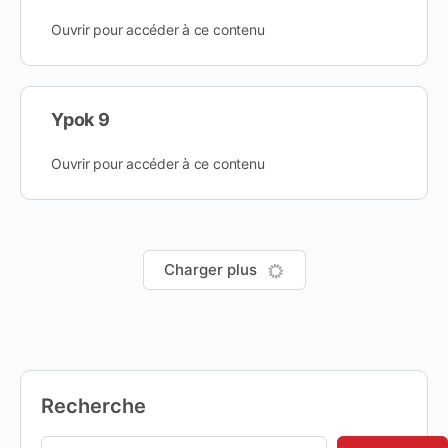
Ouvrir pour accéder à ce contenu
Ypok 9
Ouvrir pour accéder à ce contenu
Charger plus
Recherche