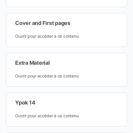
Cover and First pages
Ouvrir pour accéder à ce contenu
Extra Material
Ouvrir pour accéder à ce contenu
Ypok 14
Ouvrir pour accéder à ce contenu