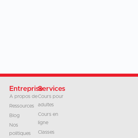
Entreprise
Services
A propos de
Cours pour
adultes
Ressources
Cours en
Blog
ligne
Nos
Classes
politiques