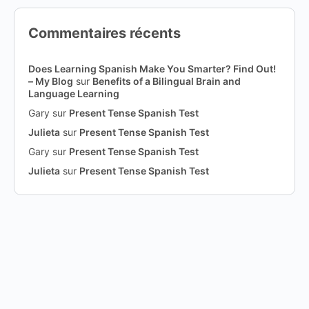
Commentaires récents
Does Learning Spanish Make You Smarter? Find Out!
– My Blog
sur
Benefits of a Bilingual Brain and
Language Learning
Gary
sur
Present Tense Spanish Test
Julieta
sur
Present Tense Spanish Test
Gary
sur
Present Tense Spanish Test
Julieta
sur
Present Tense Spanish Test