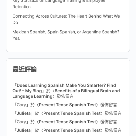
Key Statistics on Language Training & Employee
Retention
Connecting Across Cultures: The Heart Behind What We
Do
Mexican Spanish, Spain Spanish, or Argentine Spanish?
Yes.
最近評論
「
Does Learning Spanish Make You Smarter? Find
Out! – My Blog
」於〈
Benefits of a Bilingual Brain and
Language Learning
〉發佈留言
「
Gary
」於〈
Present Tense Spanish Test
〉發佈留言
「
Julieta
」於〈
Present Tense Spanish Test
〉發佈留言
「
Gary
」於〈
Present Tense Spanish Test
〉發佈留言
「
Julieta
」於〈
Present Tense Spanish Test
〉發佈留言