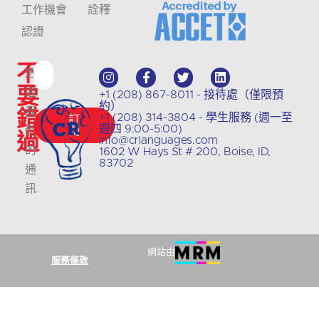
工作機會
詮釋
認證
不
透
要
過
+1 (208) 867-8011 - 接待處（僅限預
約）
錯
我
+1 (208) 314-3804 - 學生服務 (週一至
訂
週四 9:00-5:00)
們
閱
過
info@crlanguages.com
的
1602 W Hays St # 200, Boise, ID,
83702
通
訊
.
網站由
服務條款