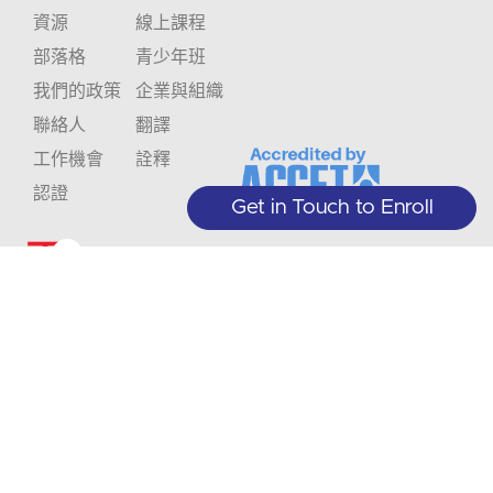
資源
線上課程
部落格
青少年班
我們的政策
企業與組織
聯絡人
翻譯
工作機會
詮釋
認證
Get in Touch to Enroll
不
透
要
過
+1 (208) 867-8011 - 接待處（僅限預
約）
錯
我
+1 (208) 314-3804 - 學生服務 (週一至
訂
週四 9:00-5:00)
們
閱
過
info@crlanguages.com
的
1602 W Hays St # 200, Boise, ID,
83702
通
訊
.