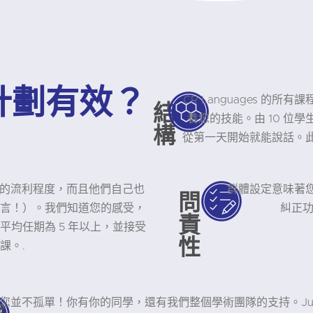
計劃有效？
CR Languages 
結
養您的技能。由 10 位
構
從第一天開始就能說話。
有母語的流利程度，而且他們自己也
群體設定意味著
問
言！）。我們知道您的感受，
糾正功
責
均任期為 5 年以上，並接受
性
課。.
您並不孤單！你有你的同學，還有我們整個學術團隊的支持。Juli