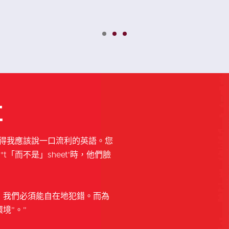
西班牙語
事
覺得我應該說一口流利的英語。您
t「而不是」sheet'時，他們臉
，我們必須能自在地犯錯。而為
境”。”