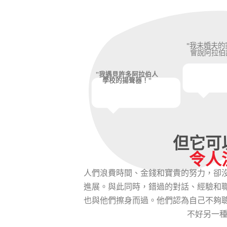
"我未婚夫的
會說阿拉伯
"我遇見許多阿拉伯人
學校的揚聲器！"
但它可
令人
人們浪費時間、金錢和寶貴的努力，卻
進展。與此同時，錯過的對話、經驗和
也與他們擦身而過。他們認為自己不夠
不好另一種