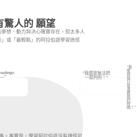
有驚人的 願望
的夢想、動力與決心確實存在，但太多人
佳」或「最輕鬆」的阿拉伯語學習途徑
"我
覺
olingo
"我還是無法把
得
.."
一起判刑！"
我
只
是
浪
費
我
的
時
間！"
事。事實是，學習阿拉伯語沒有捷徑可