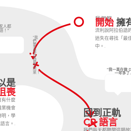
開始
擁
我們都
家人都
流利說阿拉伯語
語！"
"我
迷失在尋找「最
們
要
中。.
去
埃
及
為
夏
天
而
"我一直在做 Du
來！"
一年多了....
以是
沮喪
沒有什麼
職業機會
回到正軌
聰明，學
CR 語言
語言。.
我們每天都聽聞這類故