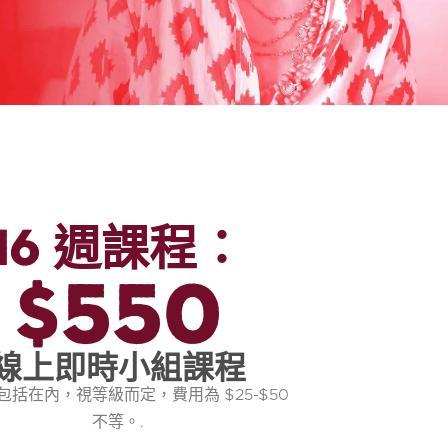
16 週課程：
$550
線上即時小組課程
包括在內，視等級而定，費用為 $25-$50
不等。.