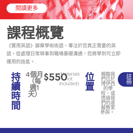
閱讀更多
課程概覽
《實用英語》摒棄學術術語，專注於您真正需要的英
語。從處理日常瑣事到職場基礎溝通，您將學到可立即
運用的技能。.
持
$550
位
4個月
(Materials
親臨我
註
not
們位於
（每
冊
續
置
included)
博伊西
週1
的學
時
校，或
天）
透過我
間
們的虛
擬教室
參與。.