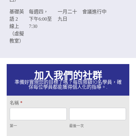
基礎英
每週四，
一月二十
會議進行中
語 2
下午6:00至
九日
線上
7:30
（虛擬
教室）
加入我們的社群
準備好實現您的目標了嗎？每班限額10名學員，確
保每位學員都能獲得個人化的指導。.
取
名稱
*
得
第
最
聯
一
後
繫
第一
最後一次
一