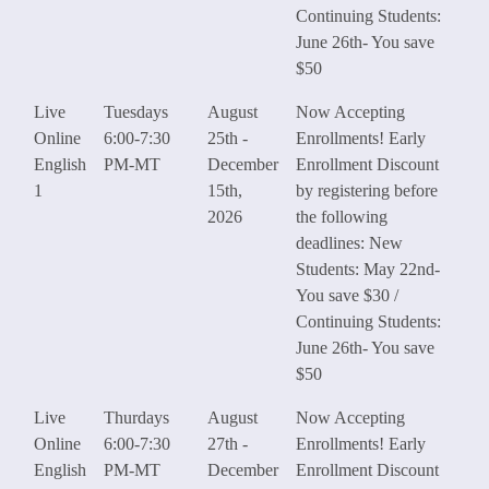
Continuing Students:
June 26th- You save
$50
Live
Tuesdays
August
Now Accepting
Online
6:00-7:30
25th -
Enrollments! Early
English
PM-MT
December
Enrollment Discount
1
15th,
by registering before
2026
the following
deadlines: New
Students: May 22nd-
You save $30 /
Continuing Students:
June 26th- You save
$50
Live
Thurdays
August
Now Accepting
Online
6:00-7:30
27th -
Enrollments! Early
English
PM-MT
December
Enrollment Discount