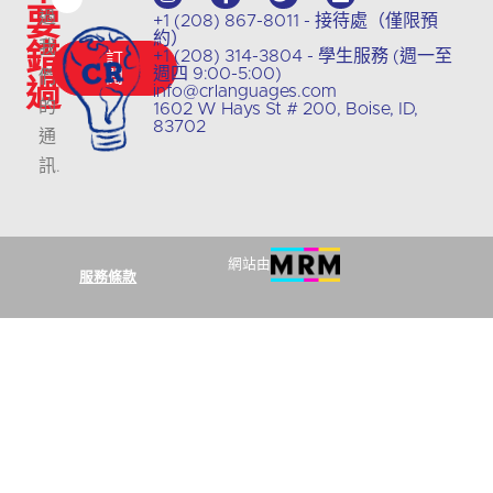
要
過
+1 (208) 867-8011 - 接待處（僅限預
約）
錯
我
+1 (208) 314-3804 - 學生服務 (週一至
訂
週四 9:00-5:00)
們
閱
過
info@crlanguages.com
的
1602 W Hays St # 200, Boise, ID,
83702
通
訊
.
網站由
服務條款