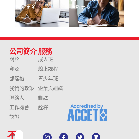
瞭解更多
瞭解更多
公司簡介
服務
關於
成人班
資源
線上課程
部落格
青少年班
我們的政策
企業與組織
聯絡人
翻譯
工作機會
詮釋
認證
不
透