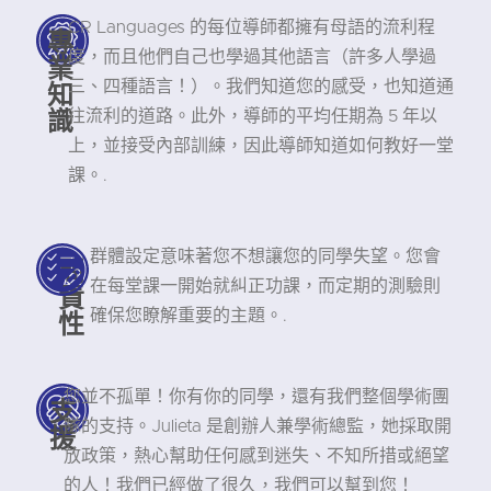
CR Languages 的每位導師都擁有母語的流利程
專
度，而且他們自己也學過其他語言（許多人學過
業
知
三、四種語言！）。我們知道您的感受，也知道通
識
往流利的道路。此外，導師的平均任期為 5 年以
上，並接受內部訓練，因此導師知道如何教好一堂
課。.
群體設定意味著您不想讓您的同學失望。您會
問
在每堂課一開始就糾正功課，而定期的測驗則
責
性
確保您瞭解重要的主題。.
您並不孤單！你有你的同學，還有我們整個學術團
支
隊的支持。Julieta 是創辦人兼學術總監，她採取開
援
放政策，熱心幫助任何感到迷失、不知所措或絕望
的人！我們已經做了很久，我們可以幫到您！