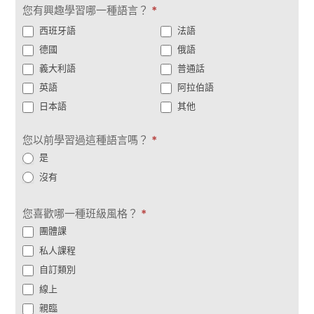
次
您有興趣學習哪一種語言？
*
西班牙語
法語
德國
俄語
義大利語
普通話
英語
阿拉伯語
日本語
其他
您以前學習過這種語言嗎？
*
是
沒有
您喜歡哪一種班級風格？
*
團體課
私人課程
自訂類別
線上
親臨