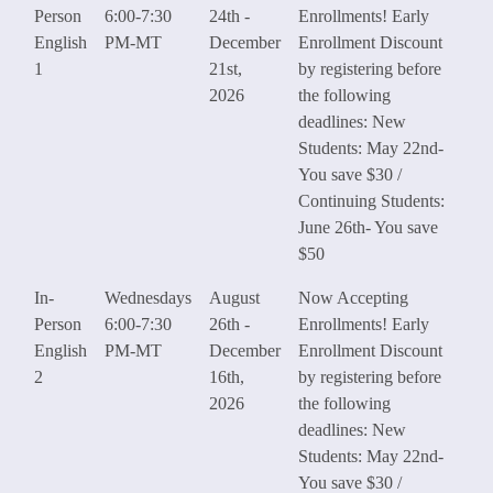
Person
6:00-7:30
24th -
Enrollments! Early
English
PM-MT
December
Enrollment Discount
1
21st,
by registering before
2026
the following
deadlines: New
Students: May 22nd-
You save $30 /
Continuing Students:
June 26th- You save
$50
In-
Wednesdays
August
Now Accepting
Person
6:00-7:30
26th -
Enrollments! Early
English
PM-MT
December
Enrollment Discount
2
16th,
by registering before
2026
the following
deadlines: New
Students: May 22nd-
You save $30 /