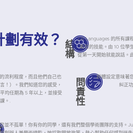
計劃有效？
CR Languages 
結
養您的技能。由 10 位
構
從第一天開始就能說話。
有母語的流利程度，而且他們自己也
群體設定意味著
問
言！）。我們知道您的感受，
糾正功
責
均任期為 5 年以上，並接受
性
課。.
您並不孤單！你有你的同學，還有我們整個學術團隊的支持。Juli
支
是創辦人兼學術總監，她採取開放政策，熱心幫助任何感到迷失