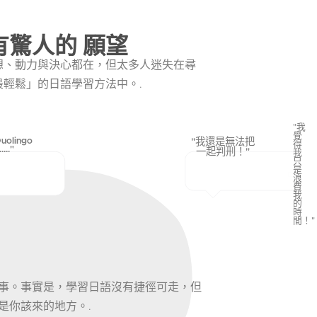
有驚人的 願望
想、動力與決心都在，但太多人迷失在尋
最輕鬆」的日語學習方法中。.
"我
覺
olingo
"我還是無法把
得
.."
一起判刑！"
我
只
是
浪
費
我
的
時
間！"
事。事實是，學習日語沒有捷徑可走，但
是你該來的地方。.