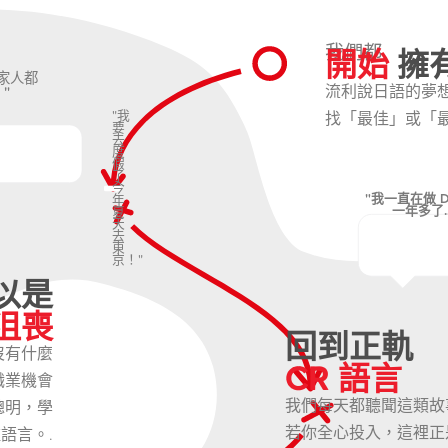
開始
擁
我們都
家人都
流利說日語的夢
"
"我
找「最佳」或「
要
去
度
假
了
今
"我一直在做 Du
年
一年多了....
夏
天
去
東
京！"
以是
沮喪
回到正軌
沒有什麼
CR 語言
職業機會
我們每天都聽聞這類故
聰明，學
若你全心投入，這裡正
語言。.