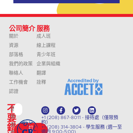
公司簡介
服務
關於
成人班
資源
線上課程
部落格
青少年班
我們的政策
企業與組織
聯絡人
翻譯
工作機會
詮釋
認證
不
透
要
過
+1 (208) 867-8011 - 接待處（僅限預
約）
錯
我
+1 (208) 314-3804 - 學生服務 (週一至
訂
週四 9:00-5:00)
們
閱