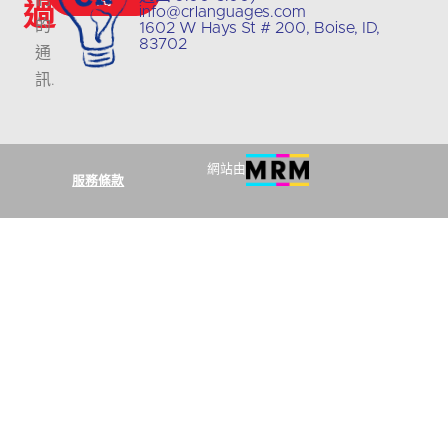
過
info@crlanguages.com
的
1602 W Hays St # 200, Boise, ID,
83702
通
訊
.
網站由
服務條款