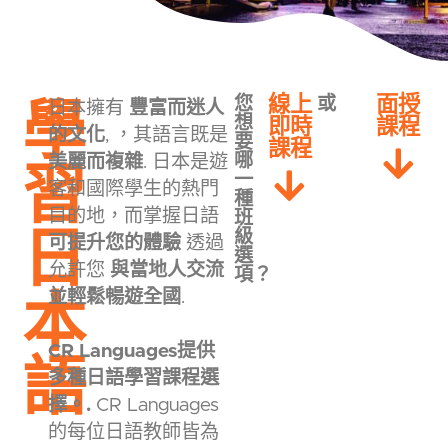
學
線上
面授
您
或
日本擁有
豐富而迷人
想
即時
課程
的文化
, ，其語言既是
要
課程
習
哪
美麗而複雜
. 日本是遊
一
客和國際學生的熱門
種
目的地，而掌握日語
班
日
級
可提升您的體驗
透過
選
允許您
與當地人交流
項？
本
並輕鬆暢遊全國
.
CR Languages提供
語
多種日語學習課程選
擇。.
CR Languages
的每位日語教師皆為