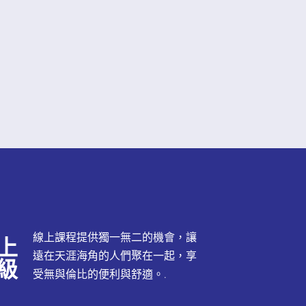
海蒂
德國
線上課程提供獨一無二的機會，讓
上
遠在天涯海角的人們聚在一起，享
級
受無與倫比的便利與舒適。.