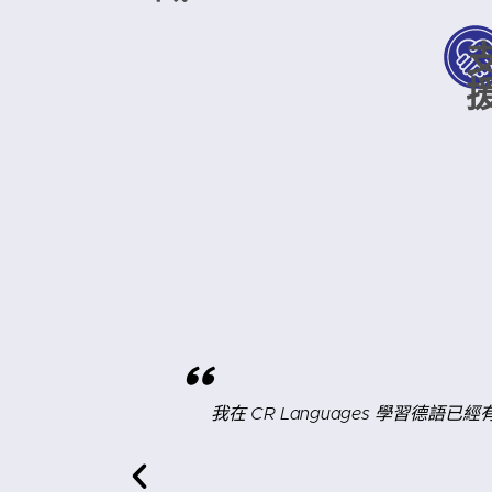
"
我在 CR Languages 學習德語已經有一段時間了，感
這個方法很有效 