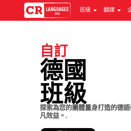
班級
翻譯
自訂
德國
班級
探索為您的團體量身打造的德語
凡效益。.