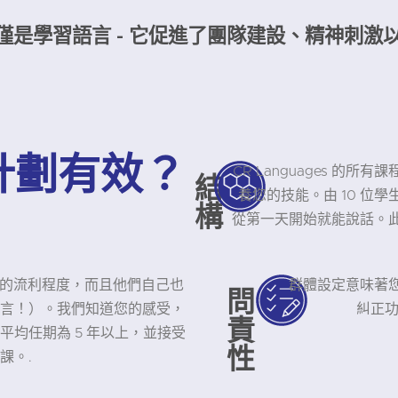
習不僅僅是學習語言 - 它促進了團隊建設、精神
計劃有效？
CR Languages 
結
養您的技能。由 10 位
構
從第一天開始就能說話。
有母語的流利程度，而且他們自己也
群體設定意味著
問
言！）。我們知道您的感受，
糾正功
責
均任期為 5 年以上，並接受
性
課。.