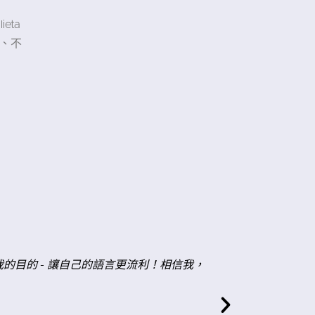
eta
、不
"
言更流利！相信我，
上完課之後，我總是覺得我花的時
論一些事情。這能讓我立即看到自己可