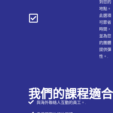
到您的
地點。
此選項
可節省
時間，
並為您
的團體
提供彈
性。.
我們的課程適合
與海外聯絡人互動的員工。.