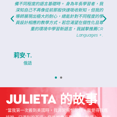
如
備不同程度的語言基礎時。 身為年長學習者，我
不
深知自己不再像從前那般快速吸收新知，但我的
這
導師展現出極大的耐心，總能針對不同程度的學
珍
員設計相應的教學方式。若您渴望在個性化且尊
.
重的環境中學習新語言，我誠摯推薦CR
Languages。.
莉安·T.
俄語
Julieta 的故事
“當我第一次搬到美國時，我非常害怕犯錯。我覺得我應