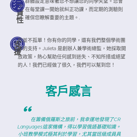
群體設定意味著您不想讓您的同學失望。您會
問
在每堂課一開始就糾正功課，而定期的測驗則
責
性
確保您瞭解重要的主題。.
您並不孤單！你有你的同學，還有我們整個學術團
支
隊的支持。Julieta 是創辦人兼學術總監，她採取開
援
放政策，熱心幫助任何感到迷失、不知所措或絕望
的人！我們已經做了很久，我們可以幫到您！
客戶感言
"
資
在籌備俄羅斯之旅前，我幸運地發現了CR
進
Languages這家機構，得以學習俄語基礎知識。
R
小班教學模式極其利於學習，尤其當班級成員具