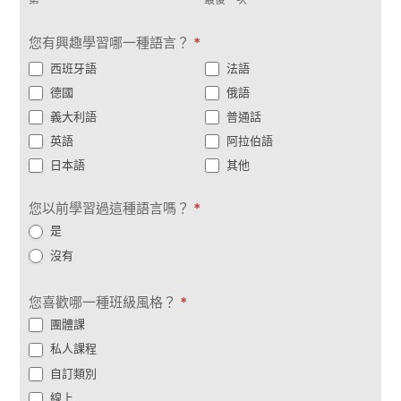
繫
第一
最後一次
一
次
您有興趣學習哪一種語言？
*
西班牙語
法語
德國
俄語
義大利語
普通話
英語
阿拉伯語
日本語
其他
您以前學習過這種語言嗎？
*
是
沒有
您喜歡哪一種班級風格？
*
團體課
私人課程
自訂類別
線上