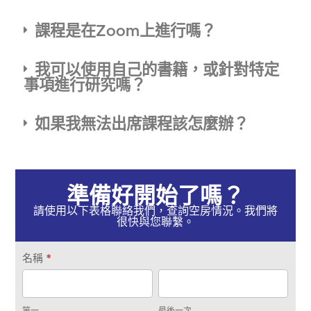
課程是在Zoom上進行嗎？
我可以使用自己的書籍，或針對特定
事項進行研究嗎？
如果我無法出席課程該怎麼辦？
準備好開始了嗎？
請使用以下表格聯絡我們，查詢空房情況。我們將
很快與您聯繫。
取
名稱
*
得
第
最
聯
一
後