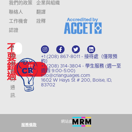
我們的政策
企業與組織
聯絡人
翻譯
工作機會
詮釋
認證
不
透
要
過
+1 (208) 867-8011 - 接待處（僅限預
約）
錯
我
+1 (208) 314-3804 - 學生服務 (週一至
訂
週四 9:00-5:00)
們
閱
過
info@crlanguages.com
的
1602 W Hays St # 200, Boise, ID,
83702
通
訊
.
網站由
服務條款