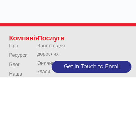
Компанія
Послуги
Про
Заняття для
дорослих
Ресурси
Онлайн-
Блог
Get in Touch to Enroll
класи
Наша
Юніорські
політика
класи
Контакти
Підприємства
Кар'єра
та організації
Акредитація
Переклади
Усний
переклад