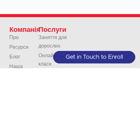
Компанія
Послуги
Про
Заняття для
дорослих
Ресурси
Онлайн-
Get in Touch to Enroll
Блог
класи
Наша
Юніорські
політика
класи
Контакти
Підприємства
Кар'єра
та організації
Акредитація
Переклади
Усний
переклад