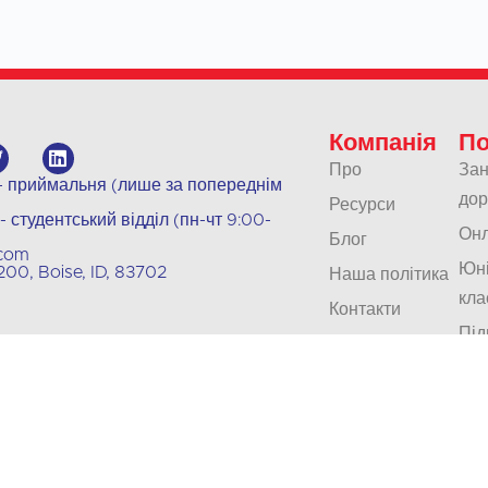
Компанія
По
Про
Зан
 - приймальня (лише за попереднім
дор
Ресурси
- студентський відділ (пн-чт 9:00-
Онл
Блог
.com
Юні
00, Boise, ID, 83702
Наша політика
кла
Контакти
Під
Кар'єра
та 
Акредитація
Пе
Усн
пер