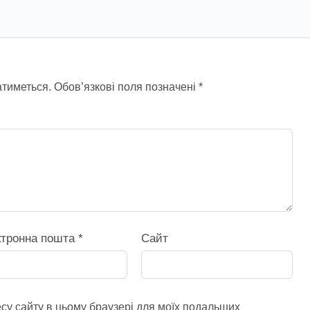
тиметься.
Обов’язкові поля позначені
*
ктронна пошта
*
Сайт
ресу сайту в цьому браузері для моїх подальших