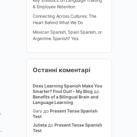
Key Statistics on Language Training
& Employee Retention
Connecting Across Cultures: The
Heart Behind What We Do
Mexican Spanish, Spain Spanish, or
Argentine Spanish? Yes.
Останні коментарі
Does Learning Spanish Make You
Smarter? Find Out! – My Blog
до
Benefits of a Bilingual Brain and
Language Learning
Gary
до
Present Tense Spanish
Test
Julieta
до
Present Tense Spanish
Test