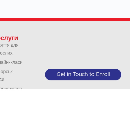
слуги
яття для
ослих
айн-класи
орські
Get in Touch to Enroll
си
приємства
організації
реклади
ий
еклад