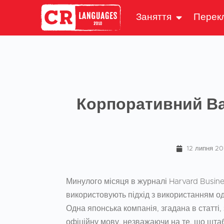
Заняття
Перек
Корпоративний В
12 липня 20
Минулого місяця в журналі Harvard Busine
використовують підхід з використанням о
Одна японська компанія, згадана в статті
офіційну мову, незважаючи на те, що штаб