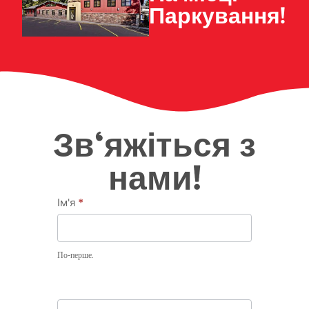
Паркування!
Зв'яжіться з
нами!
Зв'яжіться
Ім'я
*
з нами
По-перше.