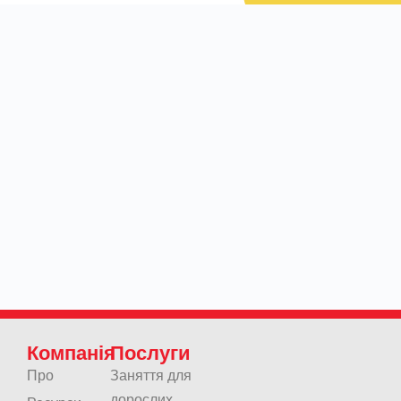
Компанія
Послуги
Про
Заняття для
дорослих