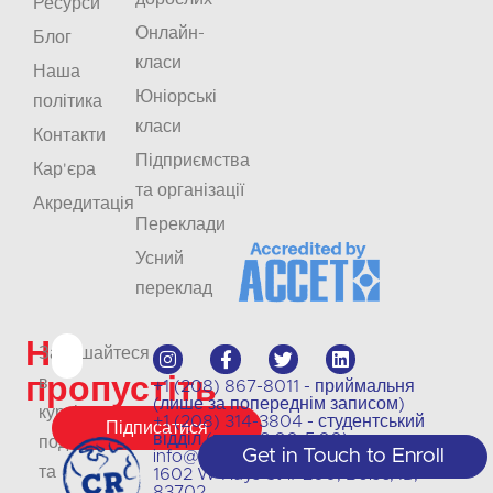
Ресурси
Онлайн-
Блог
класи
Наша
Юніорські
політика
класи
Контакти
Підприємства
Кар'єра
та організації
Акредитація
Переклади
Усний
переклад
Не
Залишайтеся
пропустіть
в
+1 (208) 867-8011 - приймальня
(лише за попереднім записом)
курсі
+1 (208) 314-3804 - студентський
Підписатися
відділ (пн-чт 9:00-5:00)
подій
Get in Touch to Enroll
info@crlanguages.com
та
1602 W Hays St # 200, Boise, ID,
83702