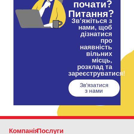
почати?
Питання?
Зв'яжіться з
нами, щоб
дізнатися
про
наявність
вільних
місць,
розклад та
зареєструватися!
Зв'язатися
з нами
Компанія
Послуги