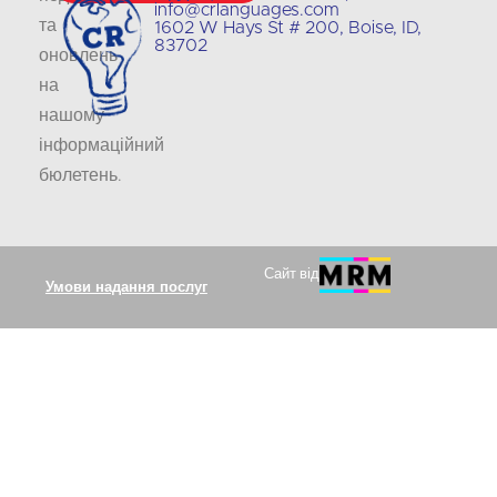
info@crlanguages.com
та
1602 W Hays St # 200, Boise, ID,
83702
оновлень
на
нашому
інформаційний
бюлетень
.
Сайт від
Умови надання послуг