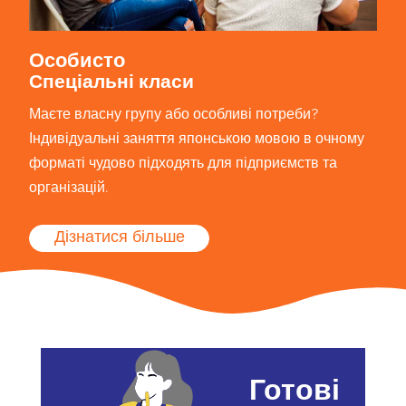
Особисто
Спеціальні класи
Маєте власну групу або особливі потреби?
Індивідуальні заняття японською мовою в очному
форматі чудово підходять для підприємств та
організацій.
Дізнатися більше
Готові