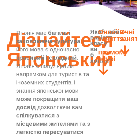
Дізнайтеся
Онлайн-
Очні
Який
або
Японія має
багата і
варіант
заняття
заня
захоплююча культура
, і
класу
в
Японський
ви
його мова є одночасно
прямому
б
красивий і складний
.
ефірі
хотіли?
Японія є популярним
напрямком для туристів та
іноземних студентів, і
знання японської мови
може покращити ваш
досвід
дозволяючи вам
спілкуватися з
місцевими жителями та з
легкістю пересуватися