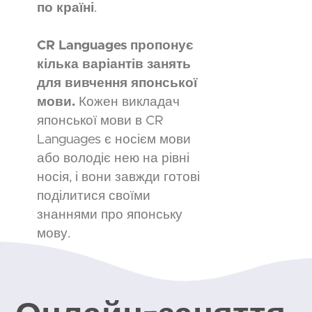
по країні
.
CR Languages пропонує
кілька варіантів занять
для вивчення японської
мови.
Кожен викладач
японської мови в CR
Languages є носієм мови
або володіє нею на рівні
носія, і вони завжди готові
поділитися своїми
знаннями про японську
мову.