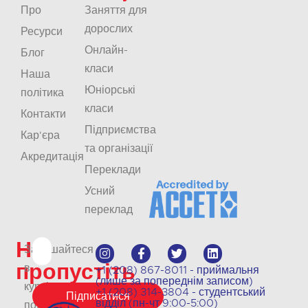
Про
Заняття для
дорослих
Ресурси
Онлайн-
Блог
класи
Наша
Юніорські
політика
класи
Контакти
Підприємства
Кар'єра
та організації
Акредитація
Переклади
Усний
переклад
Не
Залишайтеся
пропустіть
в
+1 (208) 867-8011 - приймальня
(лише за попереднім записом)
курсі
+1 (208) 314-3804 - студентський
Підписатися
відділ (пн-чт 9:00-5:00)
подій