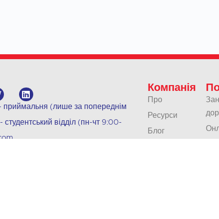
Компанія
По
Про
Зан
 - приймальня (лише за попереднім
дор
Ресурси
- студентський відділ (пн-чт 9:00-
Онл
Блог
.com
Юні
00, Boise, ID, 83702
Наша політика
кла
Контакти
Під
Кар'єра
та 
Акредитація
Пе
Усн