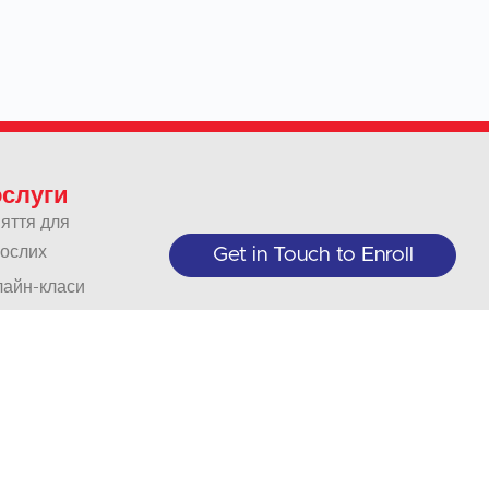
слуги
яття для
ослих
Get in Touch to Enroll
айн-класи
орські
си
приємства
організації
реклади
ий