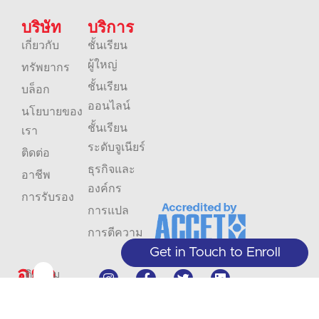
บริษัท
บริการ
เกี่ยวกับ
ชั้นเรียน
ผู้ใหญ่
ทรัพยากร
ชั้นเรียน
บล็อก
ออนไลน์
นโยบายของ
ชั้นเรียน
เรา
ระดับจูเนียร์
ติดต่อ
ธุรกิจและ
อาชีพ
องค์กร
การรับรอง
การแปล
การตีความ
Get in Touch to Enroll
อย่า
ติดตาม
พลาด
ข้อมูล
+1 (208) 867-8011 - แผนกต้อนรับ
(เฉพาะนัดหมายล่วงหน้า)
การ