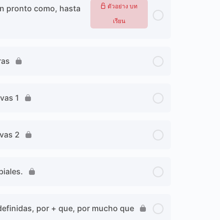
ตัวอย่าง บท
tan pronto como, hasta
เรียน
ras
ivas 1
ivas 2
biales.
ndefinidas, por + que, por mucho que