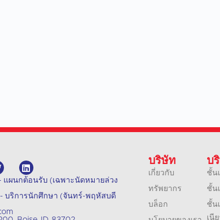
บริษัท
บร
เกี่ยวกับ
ชั้น
- แผนกต้อนรับ (เฉพาะนัดหมายล่วง
ทรัพยากร
ชั้
 บริการนักศึกษา (จันทร์-พฤหัสบดี
บล็อก
ชั้น
.com
เนีย
00, Boise, ID, 83702