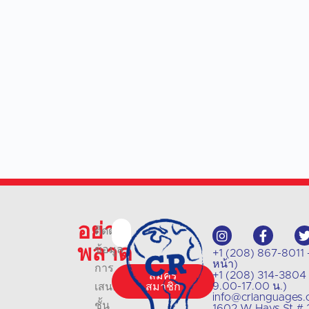
อย่า
ติดตาม
พลาด
ข้อมูล
+1 (208) 867-8011 
หน้า)
การ
+1 (208) 314-3804 -
สมัคร
9.00-17.00 น.)
เสนอ
สมาชิก
info@crlanguages
ชั้น
1602 W Hays St # 2