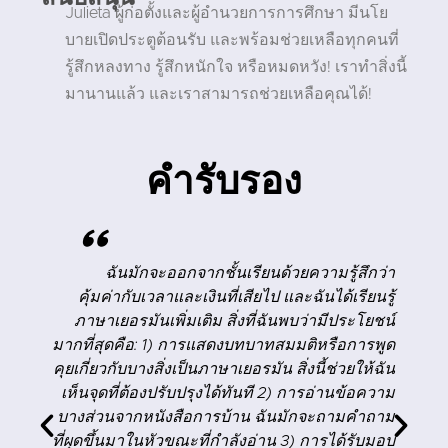
Julieta ผู้ก่อตั้งและผู้อำนวยการการศึกษา มีนโย
บายเปิดประตูต้อนรับ และพร้อมช่วยเหลือทุกคนที่
รู้สึกหลงทาง รู้สึกหนักใจ หรือหมดหวัง! เราทำสิ่งนี้
มานานแล้ว และเราสามารถช่วยเหลือคุณได้!
คำรับรอง
"
บ
ฉันมักจะออกจากชั้นเรียนด้วยความรู้สึกว่า
ม
คุ้มค่ากับเวลาและเงินที่เสียไป และฉันได้เรียนรู้
อ
ภาษาเยอรมันเพิ่มเติม สิ่งที่ฉันพบว่ามีประโยชน์
้
มากที่สุดคือ: 1) การแสดงบทบาทสมมติหรือการพูด
ง
คุยเกี่ยวกับบางสิ่งเป็นภาษาเยอรมัน สิ่งนี้ช่วยให้ฉัน
!
เห็นจุดที่ต้องปรับปรุงได้ทันที 2) การอ่านข้อความ
บางส่วนจากหนังสือการบ้าน ฉันมักจะถามคำถาม
ที่ผุดขึ้นมาในหัวขณะที่กำลังอ่าน 3) การได้รับมอบ