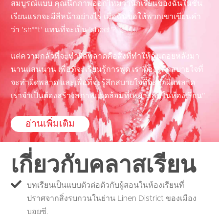
สมบูรณ์แบบ คุณนึกภาพออกไหมว่านักเรียนของฉันในชั้น
เรียนแรกจะมีสีหน้าอย่างไร เมื่อฉันขอให้พวกเขาเขียนคำ
ว่า ’sh**t‘ แทนที่จะเป็น ’sheet‘?
แต่ความกลัวที่จะทำผิดพลาดคือสิ่งที่ทำให้ฉันถอยหลังมา
นานแสนนาน เพื่อที่จะเรียนรู้การพูด เราต้องรู้สึกสบายใจที่
จะทำผิดพลาด และเพื่อที่จะรู้สึกสบายใจที่จะทำผิดพลาด
เราจำเป็นต้องสร้างสภาพแวดล้อมที่เหมาะสมในห้องเรียน”
อ่านเพิ่มเติม
เกี่ยวกับคลาสเรียน
บทเรียนเป็นแบบตัวต่อตัวกับผู้สอนในห้องเรียนที่
ปราศจากสิ่งรบกวนในย่าน Linen District ของเมือง
บอยซี.