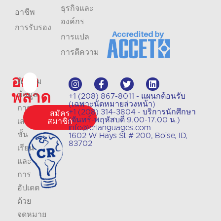
ธุรกิจและ
อาชีพ
องค์กร
การรับรอง
การแปล
การตีความ
อย่า
ติดตาม
พลาด
ข้อมูล
+1 (208) 867-8011 - แผนกต้อนรับ
(เฉพาะนัดหมายล่วงหน้า)
การ
+1 (208) 314-3804 - บริการนักศึกษา
สมัคร
(จันทร์-พฤหัสบดี 9.00-17.00 น.)
เสนอ
สมาชิก
info@crlanguages.com
ชั้น
1602 W Hays St # 200, Boise, ID,
83702
เรียน
และ
การ
อัปเดต
ด้วย
จดหมาย