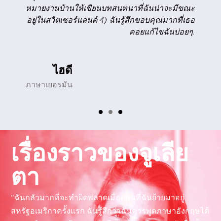
หมายงานบ้านให้เขียนบทสนทนาที่ฉันน่าจะมีขณะ
อยู่ในสวิตเซอร์แลนด์ 4) ฉันรู้สึกขอบคุณมากที่เธอ
คอยแก้ไขฉันบ่อยๆ.
ไฮดี
ภาษาเยอรมัน
เรื่องราวของจูเลีย
ตา
“ฉันกลัวมากที่จะทำผิดพลาดเมื่อตอนที่ฉันย้ายมาอยู่
สหรัฐอเมริกาครั้งแรก ฉันรู้สึกว่าฉันควรพูดภาษาอังกฤษได้