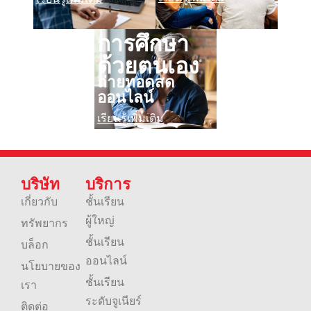
การศึกษา
ด้วยตนเอง
ถ่ายทอดสด
ออนไลน์
เรียนรู้เพิ่มเติม
บริษัท
บริการ
เกี่ยวกับ
ชั้นเรียน
ผู้ใหญ่
ทรัพยากร
ชั้นเรียน
บล็อก
ออนไลน์
นโยบายของ
ชั้นเรียน
เรา
ระดับจูเนียร์
ติดต่อ