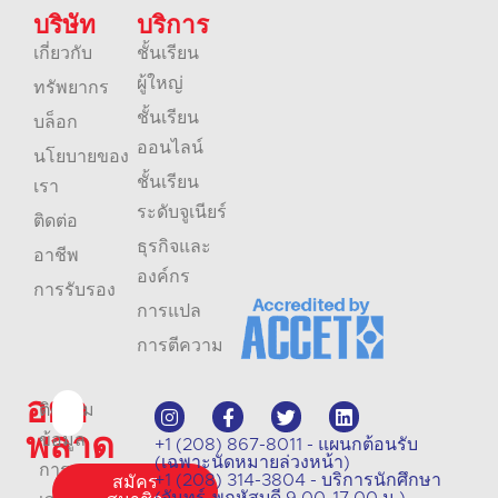
บริษัท
บริการ
เกี่ยวกับ
ชั้นเรียน
ผู้ใหญ่
ทรัพยากร
ชั้นเรียน
บล็อก
ออนไลน์
นโยบายของ
ชั้นเรียน
เรา
ระดับจูเนียร์
ติดต่อ
ธุรกิจและ
อาชีพ
องค์กร
การรับรอง
การแปล
การตีความ
อย่า
ติดตาม
พลาด
ข้อมูล
+1 (208) 867-8011 - แผนกต้อนรับ
(เฉพาะนัดหมายล่วงหน้า)
การ
+1 (208) 314-3804 - บริการนักศึกษา
สมัคร
(จันทร์-พฤหัสบดี 9.00-17.00 น.)