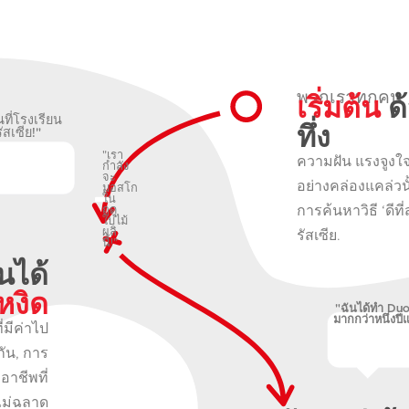
เริ่มต้น
ด้
พวกเราทุกคน
นที่โรงเรียน
ทึ่ง
ัสเซีย!"
"เรา
ความฝัน แรงจูงใจ
กำลัง
จะ
อย่างคล่องแคล่วนั
มอสโก
ใน
การค้นหาวิธี ‘ดีที
ฤดู
ใบไม้
ผลิ
รัสเซีย.
นี้!"
นได้
หงิด
"ฉันได้ทำ Duo
มากกว่าหนึ่งปีแล
่มีค่าไป
ัน, การ
าชีพที่
ไม่ฉลาด