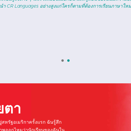
องชุมชนที่ชัดเจนซึ่งทำให้ประสบการณ์นี้มีคุณค่ามากยิ่งขึ้น ลองใ
ียตา
สหรัฐอเมริกาครั้งแรก ฉันรู้สึก
ภาพออกไหมว่านักเรียนของฉันใน