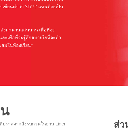
าเขียนคำว่า ’sh**t‘ แทนที่จะเป็น
หลังมานานแสนนาน เพื่อที่จะ
ละเพื่อที่จะรู้สึกสบายใจที่จะทำ
ะสมในห้องเรียน”
ยน
ส่ว
นที่ปราศจากสิ่งรบกวนในย่าน Linen