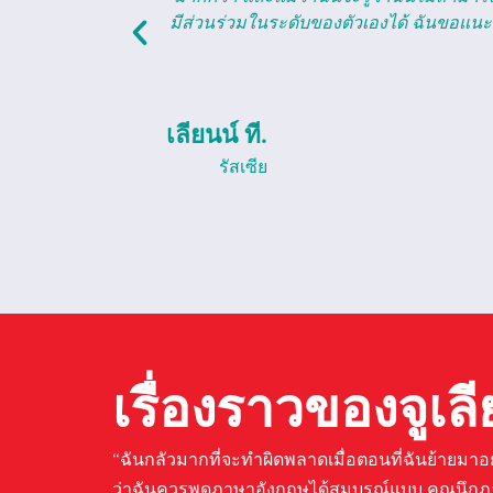
วและให้เกียรติ
ข
ซึ่งกันและกัน.
เบธ ดับเบิลยู.
รัสเซีย
เรื่องราวของจูเล
“ฉันกลัวมากที่จะทำผิดพลาดเมื่อตอนที่ฉันย้ายมาอยู่
ว่าฉันควรพูดภาษาอังกฤษได้สมบูรณ์แบบ คุณนึก