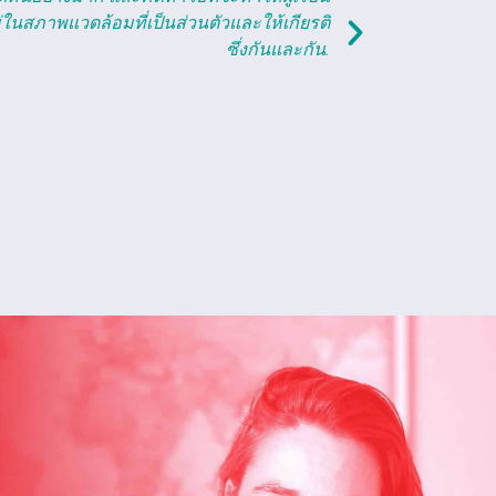
ห้พวกเขาได้สอนคุณดู คุณจะไม่มีวันผิดหวัง.
มีส่วนร่วมใน
เลียนน์ ที.
รัสเซีย