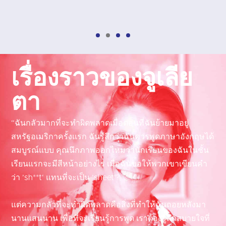
เรื่องราวของจูเลีย
ตา
“ฉันกลัวมากที่จะทำผิดพลาดเมื่อตอนที่ฉันย้ายมาอยู่
สหรัฐอเมริกาครั้งแรก ฉันรู้สึกว่าฉันควรพูดภาษาอังกฤษได้
สมบูรณ์แบบ คุณนึกภาพออกไหมว่านักเรียนของฉันในชั้น
เรียนแรกจะมีสีหน้าอย่างไร เมื่อฉันขอให้พวกเขาเขียนคำ
ว่า ’sh**t‘ แทนที่จะเป็น ’sheet‘?
แต่ความกลัวที่จะทำผิดพลาดคือสิ่งที่ทำให้ฉันถอยหลังมา
นานแสนนาน เพื่อที่จะเรียนรู้การพูด เราต้องรู้สึกสบายใจที่