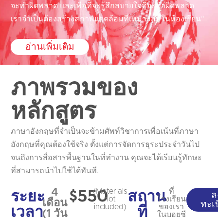
จะทำผิดพลาด และเพื่อที่จะรู้สึกสบายใจที่จะทำผิดพลาด
เราจำเป็นต้องสร้างสภาพแวดล้อมที่เหมาะสมในห้องเรียน”
อ่านเพิ่มเติม
ภาพรวมของ
หลักสูตร
ภาษาอังกฤษที่จำเป็นจะข้ามศัพท์วิชาการเพื่อเน้นที่ภาษา
อังกฤษที่คุณต้องใช้จริง ตั้งแต่การจัดการธุระประจำวันไป
จนถึงการสื่อสารพื้นฐานในที่ทำงาน คุณจะได้เรียนรู้ทักษะ
ที่สามารถนำไปใช้ได้ทันที.
ระยะ
$550
สถาน
4
(Materials
ที่
ล
not
โรงเรียน
เดือน
ทะเ
เวลา
ที่
included)
ของเรา
(1 วัน
ในบอยซี