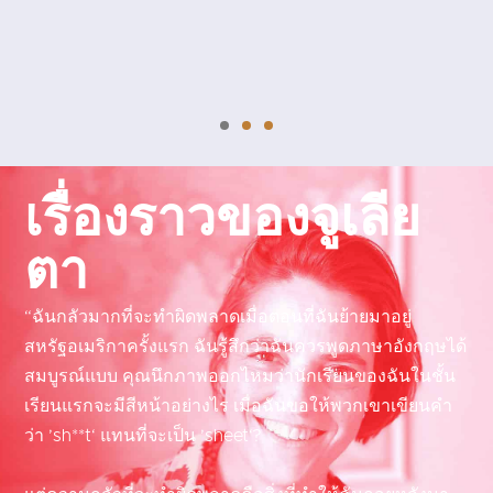
มัฟฟี่ เค.
ภาษาจีนกลาง
เรื่องราวของจูเลีย
ตา
“ฉันกลัวมากที่จะทำผิดพลาดเมื่อตอนที่ฉันย้ายมาอยู่
สหรัฐอเมริกาครั้งแรก ฉันรู้สึกว่าฉันควรพูดภาษาอังกฤษได้
สมบูรณ์แบบ คุณนึกภาพออกไหมว่านักเรียนของฉันในชั้น
เรียนแรกจะมีสีหน้าอย่างไร เมื่อฉันขอให้พวกเขาเขียนคำ
ว่า ’sh**t‘ แทนที่จะเป็น ’sheet‘?