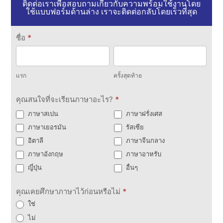
ติดต่อเราเพื่อสอบถามเกี่ยวกับความพร้อมใช้งานโดย
ใช้แบบฟอร์มด้านล่าง เราจะติดต่อกลับโดยเร็วที่สุด
ติดต่อ
ชื่อ
*
เรา
แรก
ครั้ง
สุดท้าย
แรก
ครั้งสุดท้าย
คุณสนใจที่จะเรียนภาษาอะไร?
*
ภาษาสเปน
ภาษาฝรั่งเศส
ภาษาเยอรมัน
รัสเซีย
อิตาลี
ภาษาจีนกลาง
ภาษาอังกฤษ
ภาษาอาหรับ
ญี่ปุ่น
อื่นๆ
คุณเคยศึกษาภาษาไว้ก่อนหรือไม่
*
ใช่
ไม่