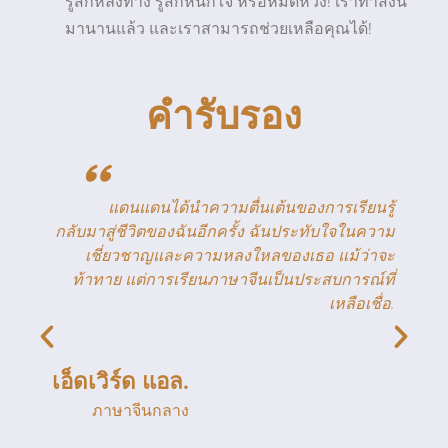
รู้สึกหลงทาง รู้สึกหนักใจ หรือหมดหวัง! เราทำสิ่งนี้
มานานแล้ว และเราสามารถช่วยเหลือคุณได้!
คำรับรอง
"
้
ฉันรู้สึกยินดีเป็นอย่างยิ่งที่ได้เขียนเกี่ยวกับชั้น
ม
เรียนภาษาจีนของเรา ฉันไม่เคยฝันมาก่อนเลยว่า
ะ
วันหนึ่งฉันจะสามารถคิดเป็นภาษาจีนได้! ดานดาน
่
เป็นครูที่ยอดเยี่ยมและใจเย็นมาก ทำให้ชั้นเรียน
.
สนุกสนานและผลักดันให้พวกเราทำมากขึ้นเรื่อยๆ
ฉันขอแนะนำคอร์สนี้อย่างยิ่ง โดยเฉพาะสำหรับผู้
เรียนที่มีแรงจูงใจ การเรียนภาษาจีนนั้นง่ายกว่าที่
คุณคิด และยังสนุกอีกด้วย.