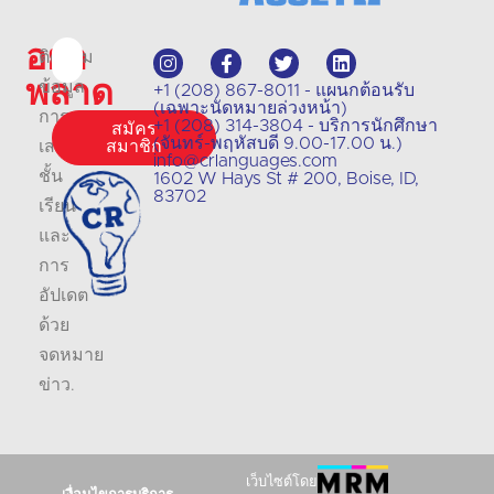
อย่า
ติดตาม
พลาด
ข้อมูล
+1 (208) 867-8011 - แผนกต้อนรับ
(เฉพาะนัดหมายล่วงหน้า)
การ
+1 (208) 314-3804 - บริการนักศึกษา
สมัคร
(จันทร์-พฤหัสบดี 9.00-17.00 น.)
เสนอ
สมาชิก
info@crlanguages.com
ชั้น
1602 W Hays St # 200, Boise, ID,
83702
เรียน
และ
การ
อัปเดต
ด้วย
จดหมาย
ข่าว
.
เว็บไซต์โดย