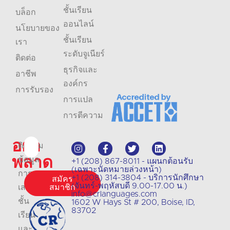
ชั้นเรียน
บล็อก
ออนไลน์
นโยบายของ
ชั้นเรียน
เรา
ระดับจูเนียร์
ติดต่อ
ธุรกิจและ
อาชีพ
องค์กร
การรับรอง
การแปล
การตีความ
อย่า
ติดตาม
พลาด
ข้อมูล
+1 (208) 867-8011 - แผนกต้อนรับ
(เฉพาะนัดหมายล่วงหน้า)
การ
+1 (208) 314-3804 - บริการนักศึกษา
สมัคร
(จันทร์-พฤหัสบดี 9.00-17.00 น.)
เสนอ
สมาชิก
info@crlanguages.com
ชั้น
1602 W Hays St # 200, Boise, ID,
83702
เรียน
และ