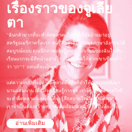
เรื่องราวของจูเลีย
ตา
“ฉันกลัวมากที่จะทำผิดพลาดเมื่อตอนที่ฉันย้ายมาอยู่
สหรัฐอเมริกาครั้งแรก ฉันรู้สึกว่าฉันควรพูดภาษาอังกฤษได้
สมบูรณ์แบบ คุณนึกภาพออกไหมว่านักเรียนของฉันในชั้น
เรียนแรกจะมีสีหน้าอย่างไร เมื่อฉันขอให้พวกเขาเขียนคำ
ว่า ’sh**t‘ แทนที่จะเป็น ’sheet‘?
แต่ความกลัวที่จะทำผิดพลาดคือสิ่งที่ทำให้ฉันถอยหลังมา
นานแสนนาน เพื่อที่จะเรียนรู้การพูด เราต้องรู้สึกสบายใจที่
จะทำผิดพลาด และเพื่อที่จะรู้สึกสบายใจที่จะทำผิดพลาด
เราจำเป็นต้องสร้างสภาพแวดล้อมที่เหมาะสมในห้องเรียน”
อ่านเพิ่มเติม