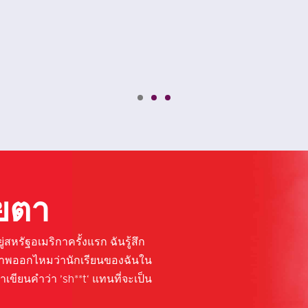
ียตา
สหรัฐอเมริกาครั้งแรก ฉันรู้สึก
ภาพออกไหมว่านักเรียนของฉันใน
าเขียนคำว่า ’sh**t‘ แทนที่จะเป็น