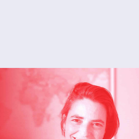
โจแอน ที.
ภาษาฝรั่งเศส