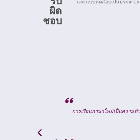
รับ
และแบบทดสอบเป็นประจำจะช่ว
ผิด
ชอบ
"
ภาษาที่สี่ ความ
ฉันรู้สึกภูมิใจเมื่อฉันมาเรียนและสาม
นแรงบันดาลใจ.
ถอดรหัสข้อความของมันมากขึ้น รางวัลแล
การเดินทาง เพื่อฝึกฝนกับเพื่อนๆ อ่านว