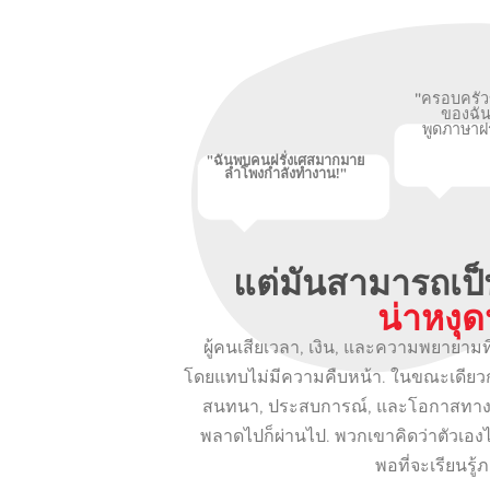
"ครอบครัวข
ของฉั
พูดภาษาฝรั
"ฉันพบคนฝรั่งเศสมากมาย
ลำโพงกำลังทำงาน!"
แต่มันสามารถเป็
น่าหงุด
ผู้คนเสียเวลา, เงิน, และความพยายามที
โดยแทบไม่มีความคืบหน้า. ในขณะเดียวก
สนทนา, ประสบการณ์, และโอกาสทางอ
พลาดไปก็ผ่านไป. พวกเขาคิดว่าตัวเอง
พอที่จะเรียนรู้