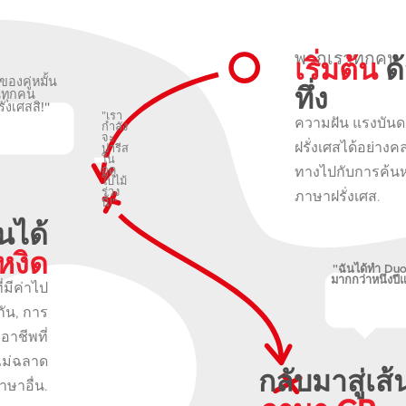
เริ่มต้น
ด้
พวกเราทุกคน
องคู่หมั้น
ทึ่ง
นทุกคน
่งเศสสิ!"
"เรา
ความฝัน แรงบันด
กำลัง
จะ
ฝรั่งเศสได้อย่างคล
ปารีส
ใน
ทางไปกับการค้นหาวิ
ฤดู
ใบไม้
ร่วง
ภาษาฝรั่งเศส.
นี้!"
นได้
หงิด
"ฉันได้ทำ Duo
มากกว่าหนึ่งปีแล
่มีค่าไป
ัน, การ
าชีพที่
ไม่ฉลาด
กลับมาสู่เส
ภาษาอื่น.