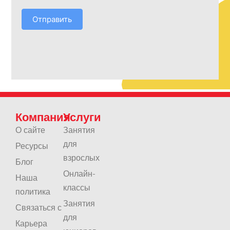
Отправить
Компания
Услуги
О сайте
Занятия
для
Ресурсы
взрослых
Блог
Онлайн-
Наша
классы
политика
Занятия
Связаться с
для
Карьера