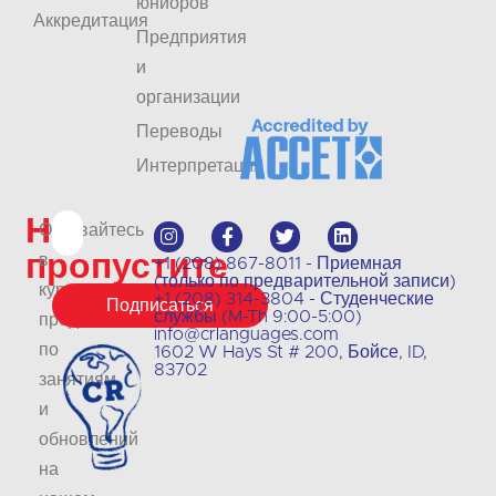
юниоров
Аккредитация
Предприятия
и
организации
Переводы
Интерпретация
Не
Оставайтесь
пропустите
в
+1 (208) 867-8011 - Приемная
(только по предварительной записи)
курсе
+1 (208) 314-3804 - Студенческие
Подписаться
службы (M-Th 9:00-5:00)
предложений
info@crlanguages.com
по
1602 W Hays St # 200, Бойсе, ID,
83702
занятиям
и
обновлений
на