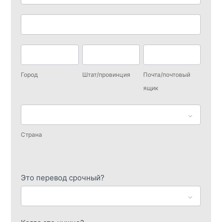
доставки
Адрес
доставки
Город
Штат/
Почта/
провинция
почтовый
Город
Штат/провинция
Почта/почтовый
ящик
ящик
Страна
Страна
Адрес
доставки
Это перевод срочный?