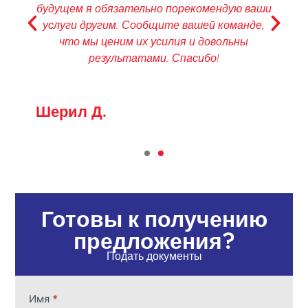
и
дополнительные усилия. Вы приобрели
нового клиента в моем лице и отличную
рекомендацию для всех, кому нужны услуги
перевода!
Кимберли Н.
Готовы к получению
предложения?
Подать документы
Цитата
Имя
*