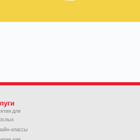
луги
ятия для
ослых
айн-классы
ятия для