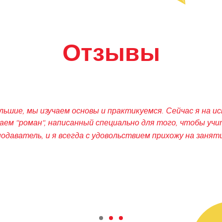
Отзывы
Сейчас я на испанском 1, после вводного курса, и мне
того, чтобы учить новые испанские слова. Хульета -
хожу на занятия - здесь всегда много смеха
.