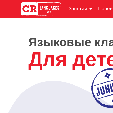
Занятия
Перев
Языковые кл
Для дет