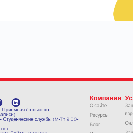
Компания
Ус
О сайте
Зан
 - Приемная (только по
взр
записи)
Ресурсы
 - Студенческие службы (M-Th 9:00-
Онл
Блог
.com
Зан