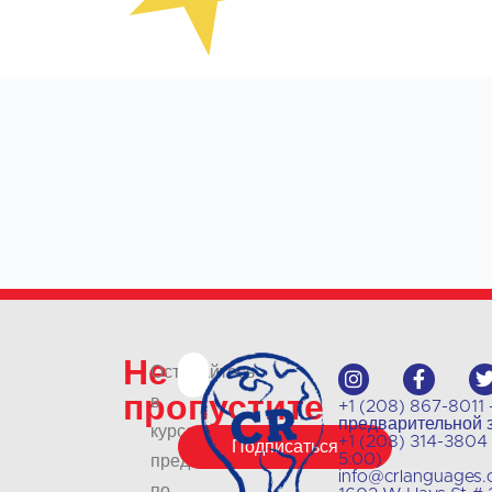
Не
Оставайтесь
пропустите
в
+1 (208) 867-8011
предварительной 
курсе
+1 (208) 314-3804
Подписаться
5:00)
предложений
info@crlanguages
по