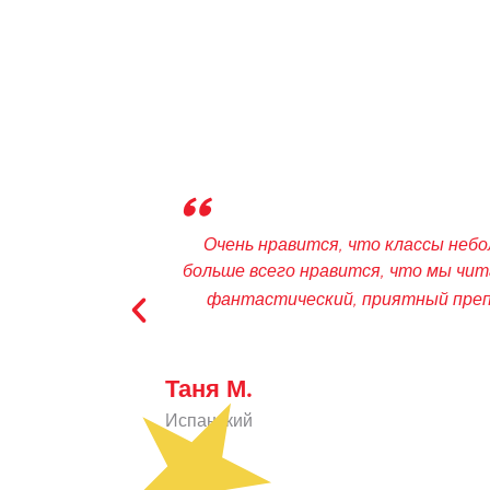
что классы небольшие, мы изучаем основы и практикуемся. 
тся, что мы читаем "роман", написанный специально для 
приятный преподаватель, и я всегда с удовольствием при