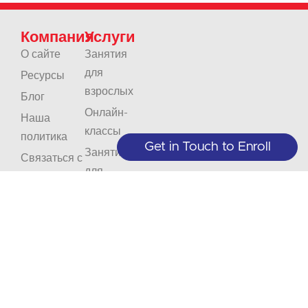
Компания
Услуги
О сайте
Занятия
для
Ресурсы
взрослых
Блог
Онлайн-
Наша
классы
политика
Get in Touch to Enroll
Занятия
Связаться с
для
Карьера
юниоров
Аккредитация
Предприятия
и
организации
Переводы
Интерпретация