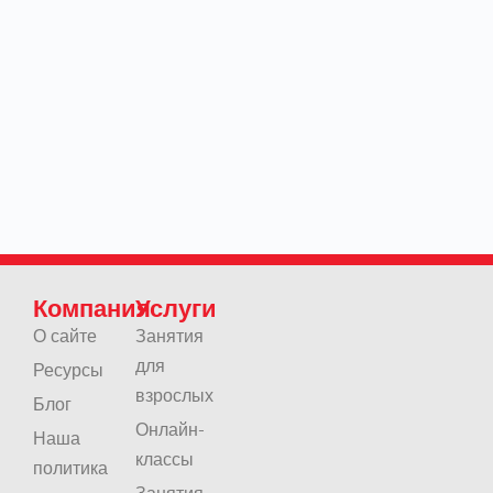
Компания
Услуги
О сайте
Занятия
для
Ресурсы
взрослых
Блог
Онлайн-
Наша
классы
политика