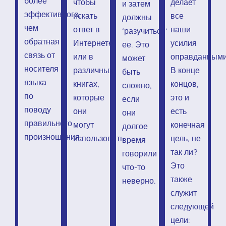
более
чтобы
делает
и затем
эффективного,
искать
все
должны
чем
ответ в
наши
‘разучиться’
обратная
Интернете
усилия
ее. Это
связь от
или в
оправданными
может
носителя
различных
В конце
быть
языка
книгах,
концов,
сложно,
по
которые
это и
если
поводу
они
есть
они
правильного
могут
конечная
долгое
произношения.
использовать.
цель, не
время
так ли?
говорили
Это
что-то
также
неверно.
служит
следующей
цели: