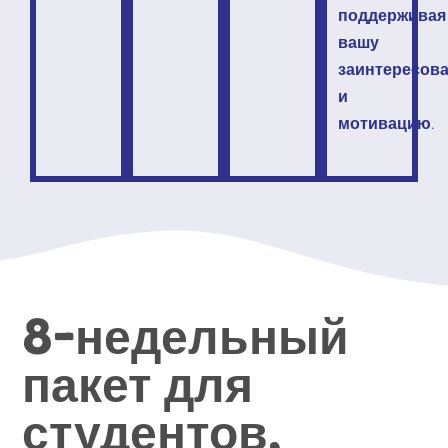
поддерживая
вашу
заинтересов
и
мотивацию
.
8-недельный
пакет для
студентов,