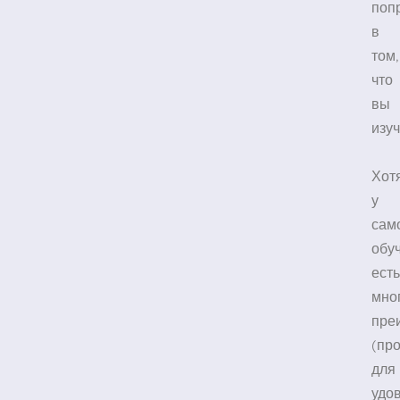
поп
в
том,
что
вы
изуч
Хот
у
сам
обу
есть
мно
пре
(пр
для
удо