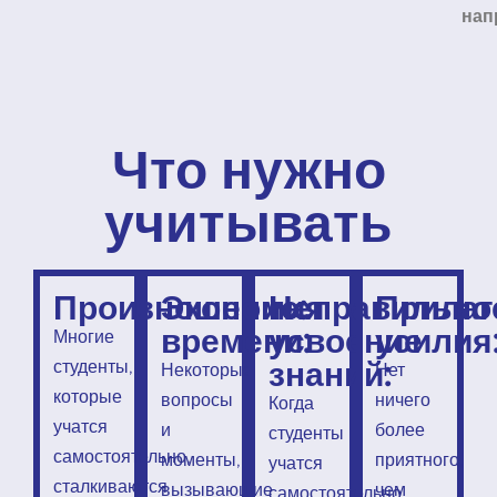
нап
Что нужно
учитывать
Произношение:
Экономия
Неправильно
Прилаг
времени:
усвоение
усилия
Многие
знаний:
студенты,
Некоторые
Нет
которые
вопросы
ничего
Когда
учатся
и
более
студенты
самостоятельно,
моменты,
приятного,
учатся
сталкиваются
вызывающие
чем
самостоятельно,