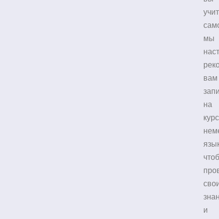
учи
сам
мы
нас
рек
вам
зап
на
кур
нем
язык
что
про
сво
зна
и