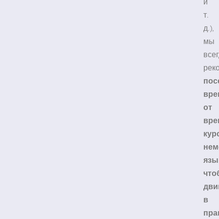
и
т.
д.),
мы
все
рек
пос
вре
от
вре
кур
нем
язы
что
дви
в
пра