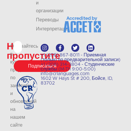
и
организации
Переводы
Интерпретация
Не
Оставайтесь
пропустите
в
+1 (208) 867-8011 - Приемная
(только по предварительной записи)
курсе
+1 (208) 314-3804 - Студенческие
Подписаться
службы (M-Th 9:00-5:00)
предложений
info@crlanguages.com
по
1602 W Hays St # 200, Бойсе, ID,
83702
занятиям
и
обновлений
на
нашем
сайте