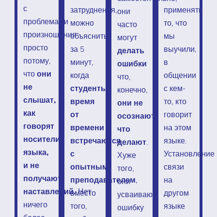
с
затруднения,
применять
они
проблемами
можно
то, что
часто
произношения
объяснить
мы
могут
просто
за 5
выучили,
делать
потому,
минут,
в
ошибки
что
они
когда
общении
что,
не
студенты
с кем-
конечно,
слышат,
время
то, кто
они не
как
от
говорит
осознают,
говорят
времени
на этом
что
носители
встречаются
языке.
делают
.
языка,
с
Установление
Хуже
и не
опытным
связи
того,
получают
преподавателем
,
на
они
наставлений.
Нет
вместо
другом
усваивают
ничего
того,
языке
ошибку