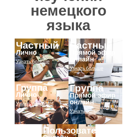
немецкого
языка
Частный
Частный
Лично
Прямой эфир
онлайн
Узнать больше
Узнать больше
Группа
Группа
Лично
Прямой эфир
онлайн
Узнать больше
Узнать больше
Пользовательское