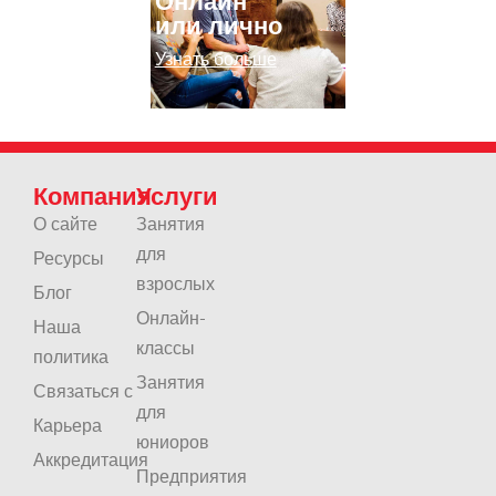
Онлайн
или лично
Узнать больше
Компания
Услуги
О сайте
Занятия
для
Ресурсы
взрослых
Блог
Онлайн-
Наша
классы
политика
Занятия
Связаться с
для
Карьера
юниоров
Аккредитация
Предприятия