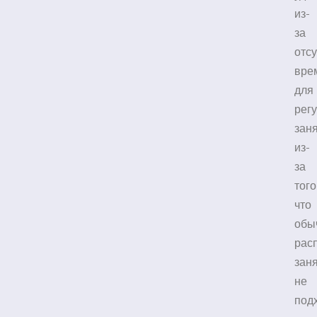
из-
за
отс
вре
для
рег
заня
из-
за
того
что
обы
рас
зан
не
под