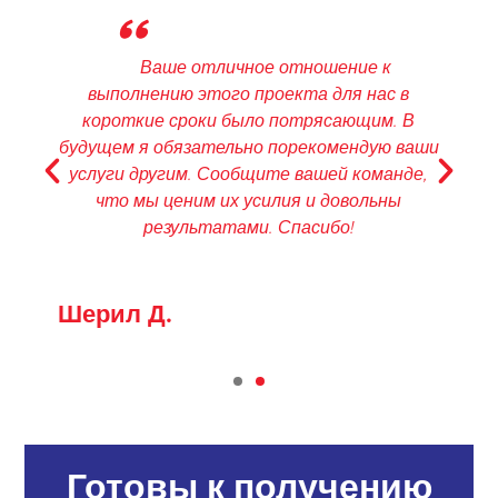
"
к
Спасибо, Роджер! Вы отлично
с в
поработали, так быстро решив эту
. В
проблему! Мы очень ценим ваши
ю ваши
дополнительные усилия. Вы приобрели
анде,
нового клиента в моем лице и отличную
ны
рекомендацию для всех, кому нужны услуги
перевода!
Кимберли Н.
Готовы к получению