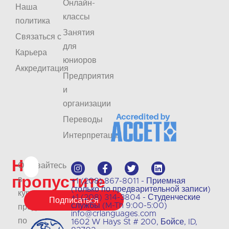
Онлайн-
Наша
классы
политика
Занятия
Связаться с
для
Карьера
юниоров
Аккредитация
Предприятия
и
организации
Переводы
Интерпретация
Не
Оставайтесь
пропустите
в
+1 (208) 867-8011 - Приемная
(только по предварительной записи)
курсе
+1 (208) 314-3804 - Студенческие
Подписаться
службы (M-Th 9:00-5:00)
предложений
info@crlanguages.com
по
1602 W Hays St # 200, Бойсе, ID,