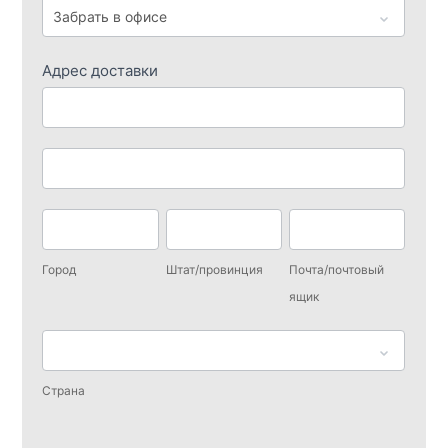
Адрес доставки
Адрес
доставки
Адрес
доставки
Город
Штат/
Почта/
провинция
почтовый
Город
Штат/провинция
Почта/почтовый
ящик
ящик
Страна
Страна
Адрес