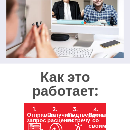
Как это
работает:
1.
2.
3.
4.
Отправьте
Получить
Подтвердить
Познакомьтес
запрос
расценки
встречу
со
своим