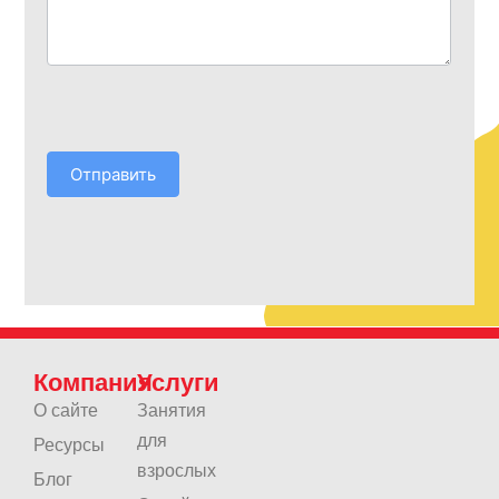
Отправить
Компания
Услуги
О сайте
Занятия
для
Ресурсы
взрослых
Блог