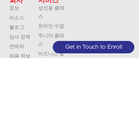
회사
서비스
정보
성인용 클래
스
리소스
온라인 수업
블로그
주니어 클래
당사 정책
스
연락처
Get in Touch to Enroll
비즈니스 및
채용 정보
조직
인증
번역
해석
놓
수
치
업
+1 (208) 867-8011 - 접수(예약 시에만
가능)
지
제
+1 (208) 314-3804 - 학생 서비스(월~
구
목 9:00~5:00)
공
독
마
info@crlanguages.com
및
1602 W Hays St # 200, 보이시, ID,
세
83702