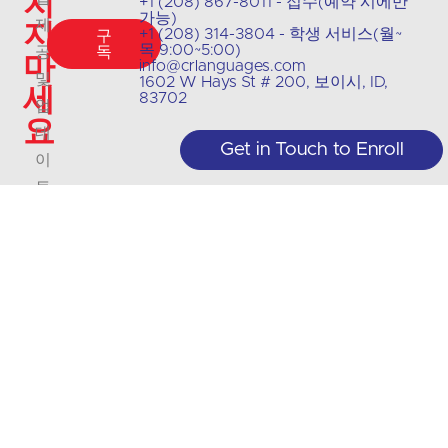
치
+1 (208) 867-8011 - 접수(예약 시에만
가능)
지
제
+1 (208) 314-3804 - 학생 서비스(월~
구
목 9:00~5:00)
공
독
마
info@crlanguages.com
및
1602 W Hays St # 200, 보이시, ID,
세
83702
업
요
데
Get in Touch to Enroll
이
트
에
대
한
최
신
정
보
를
받