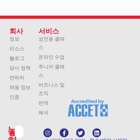
회사
서비스
정보
성인용 클래
스
리소스
온라인 수업
블로그
주니어 클래
당사 정책
스
연락처
비즈니스 및
채용 정보
조직
인증
번역
해석
놓
수
업