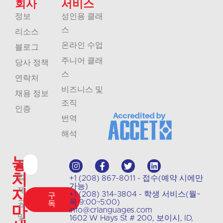
회사
서비스
정보
성인용 클래
스
리소스
온라인 수업
블로그
주니어 클래
당사 정책
스
연락처
비즈니스 및
채용 정보
조직
인증
번역
해석
놓
수
치
업
+1 (208) 867-8011 - 접수(예약 시에만
가능)
지
제
+1 (208) 314-3804 - 학생 서비스(월~
구
목 9:00~5:00)
공
독
마
info@crlanguages.com
및
1602 W Hays St # 200, 보이시, ID,