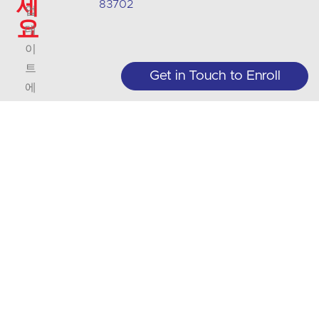
세
83702
업
요
데
이
트
Get in Touch to Enroll
에
대
한
최
신
정
보
를
받
아
보
세
요.