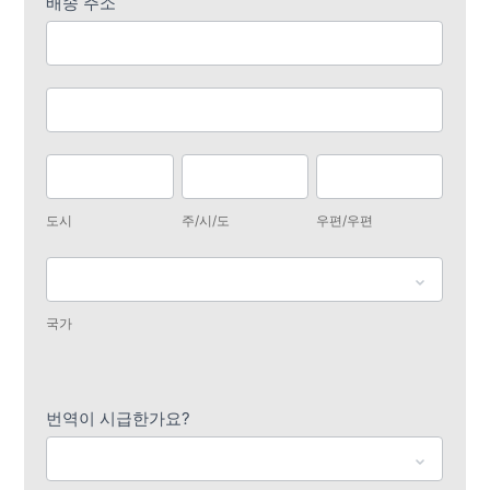
배송 주소
배
송
주
배
소
송
주
도
주/
우
소
시
시/
편/
도시
주/시/도
우편/우편
도
우
편
국
가
국가
배
송
번역이 시급한가요?
주
소