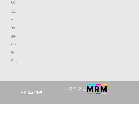
아
보
세
요.
뉴
스
레
터
.
사이트 기준
서비스 약관