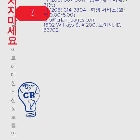
치
+1 (208) 867-8011 - 접수(예약 시에만
가능)
지
제
+1 (208) 314-3804 - 학생 서비스(월~
구
목 9:00~5:00)
공
독
마
info@crlanguages.com
및
1602 W Hays St # 200, 보이시, ID,
세
83702
업
요
데
이
트
에
대
한
최
신
정
보
를
받