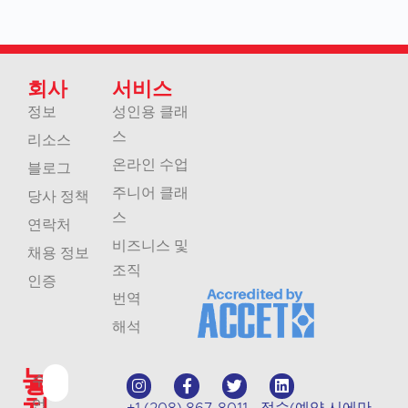
회사
서비스
정보
성인용 클래
스
리소스
온라인 수업
블로그
주니어 클래
당사 정책
스
연락처
비즈니스 및
채용 정보
조직
인증
번역
해석
놓
수
업