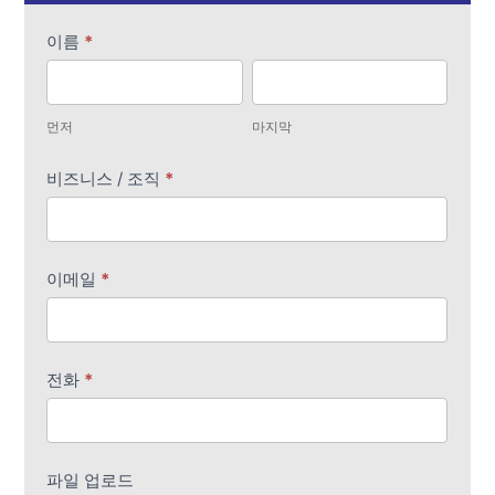
번
이름
*
역
먼
마
견
저
지
적
먼저
마지막
막
비즈니스 / 조직
*
이메일
*
전화
*
파일 업로드