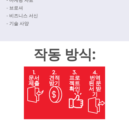
- 마케팅 자료
- 브로셔
- 비즈니스 서신
- 기술 사양
작동 방식:
1.
2.
3.
4.
문서
견적
프로
번역
제출
받기
젝트
된 문
확인
서 받
기