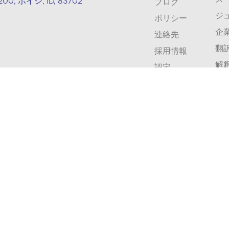
 200, ボイシ, ID, 83702
ブログ
ジ
ポリシー
企
連絡先
翻
採用情報
解
認定