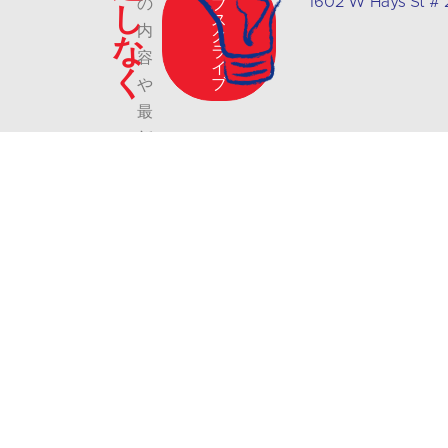
1602 W Hays St #
の
ブ
し
ス
内
ク
な
ラ
容
イ
く
ブ
や
最
新
情
報
に
つ
い
て
は、
私
た
ち
の