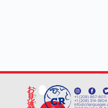
お
ク
見
ラ
+1 (208) 867-8
+1 (208) 314-3
逃
ス
info@crlanguages
サ