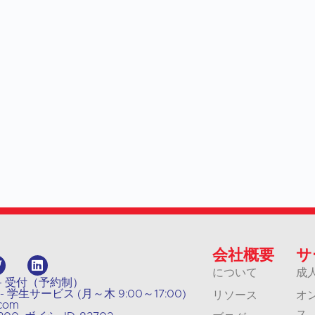
会社概要
サ
について
成
011 - 受付（予約制）
804 - 学生サービス (月～木 9:00～17:00)
リソース
オ
.com
ス